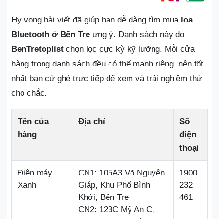
Hy vọng bài viết đã giúp bạn dễ dàng tìm mua
loa
Bluetooth ở Bến Tre
ưng ý. Danh sách này do
BenTretoplist
chọn lọc cực kỳ kỹ lưỡng. Mỗi cửa
hàng trong danh sách đều có thế mạnh riêng, nên tốt
nhất bạn cứ ghé trực tiếp để xem và trải nghiệm thử
cho chắc.
Tên cửa
Địa chỉ
Số
hàng
điện
thoại
Điện máy
CN1: 105A3 Võ Nguyên
1900
Xanh
Giáp, Khu Phố Bình
232
Khởi, Bến Tre
461
CN2: 123C Mỹ An C,