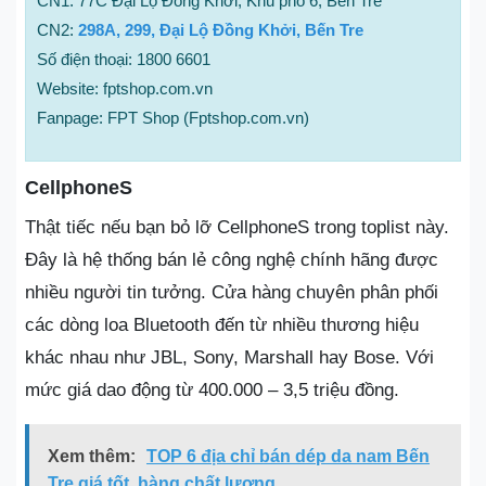
CN1: 77C Đại Lộ Đồng Khởi, Khu phố 6, Bến Tre
CN2:
298A, 299, Đại Lộ Đồng Khởi, Bến Tre
Số điện thoại: 1800 6601
Website: fptshop.com.vn
Fanpage: FPT Shop (Fptshop.com.vn)
CellphoneS
Thật tiếc nếu bạn bỏ lỡ CellphoneS trong toplist này.
Đây là hệ thống bán lẻ công nghệ chính hãng được
nhiều người tin tưởng. Cửa hàng chuyên phân phối
các dòng loa Bluetooth đến từ nhiều thương hiệu
khác nhau như JBL, Sony, Marshall hay Bose. Với
mức giá dao động từ 400.000 – 3,5 triệu đồng.
Xem thêm:
TOP 6 địa chỉ bán dép da nam Bến
Tre giá tốt, hàng chất lượng