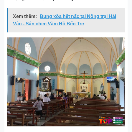
Xem thêm:
Bung xõa hết nấc tại Nông trại Hải
Vân - Sân chim Vàm Hồ Bến Tre