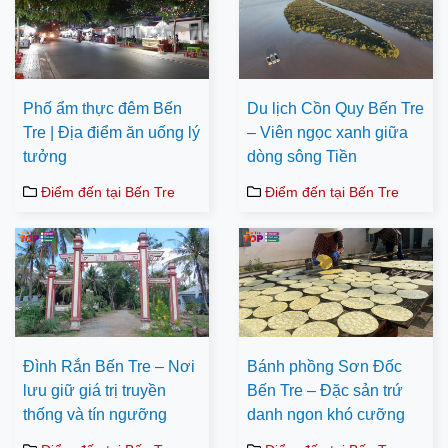
Phố ẩm thực đêm Bến
Du lịch Cồn Quy Bến Tre
Tre | Địa điểm ăn uống lý
– Viên ngọc xanh giữa
tưởng
dòng sông Tiền
Điểm đến tại Bến Tre
Điểm đến tại Bến Tre
Đình Rắn Bến Tre – Nơi
Bánh phồng Sơn Đốc
lưu giữ giá trị truyền
Bến Tre – Đặc sản trứ
thống và tín ngưỡng
danh ngon khó cưỡng