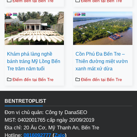
Điểm đến tại Bến Tre
Điểm đến tại Bến Tre
Khám phá làng nghề
Cồn Phú Đa Bến Tre –
bánh tráng Mỹ Lồng Bến
Thiên đường miệt vườn
Tre trăm năm tuổi
xanh mát xứ dừa
Điểm đến tại Bến Tre
Điểm đến tại Bến Tre
BENTRETOPLIST
Đơn vị chủ quản: Công ty DanaSEO
MST: 0402001765 cấp ngày 20/09/2019
Địa chỉ: 20 Âu Cơ, Mỹ Thạnh An, Bến Tre
Hotline:
0816092777
(
Zalo
)