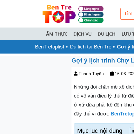
ẨM THỰC
DỊCH VỤ
DU LỊCH
LƯU 
BenTretoplist
»
Du lịch tại Bến Tre
»
Gợi ý 
Gợi ý lịch trình Chợ 
Thanh Tuyền
16-03-20
Những đôi chân mê xê dịch
có vô vàn điều lý thú từ đ
ở xứ dừa phải kể đến khu
đầy thú vị được
BenTretop
Mục lục nội dung