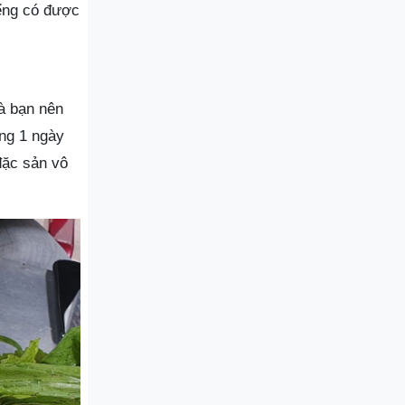
ểng có được
mà bạn nên
ong 1 ngày
đặc sản vô