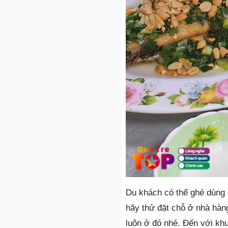
Du khách có thể ghé dùng 
hãy thử đặt chỗ ở nhà hàn
luôn ở đó nhé. Đến với k