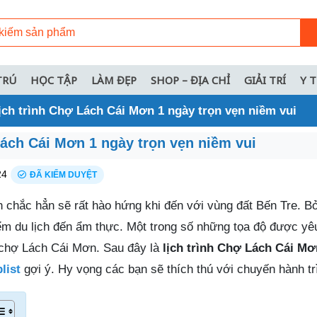
TRÚ
HỌC TẬP
LÀM ĐẸP
SHOP – ĐỊA CHỈ
GIẢI TRÍ
Y 
lịch trình Chợ Lách Cái Mơn 1 ngày trọn vẹn niềm vui
Lách Cái Mơn 1 ngày trọn vẹn niềm vui
24
ĐÃ KIỂM DUYỆT
 chắc hẳn sẽ rất hào hứng khi đến với vùng đất Bến Tre. Bở
iểm du lịch đến ẩm thực. Một trong số những tọa độ được yê
 chợ Lách Cái Mơn. Sau đây là
lịch trình Chợ Lách Cái Mơ
list
gợi ý. Hy vọng các bạn sẽ thích thú với chuyến hành tr