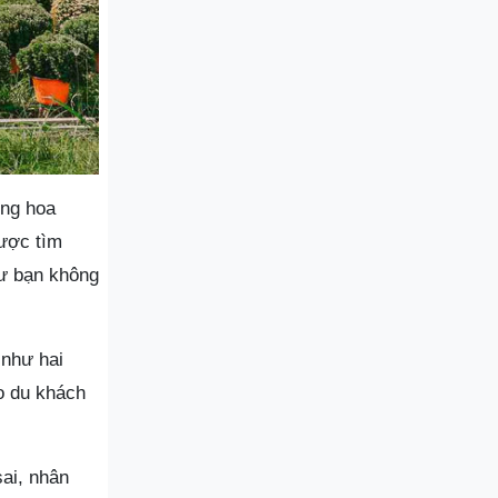
ông hoa
ược tìm
hư bạn không
 như hai
o du khách
ai, nhân