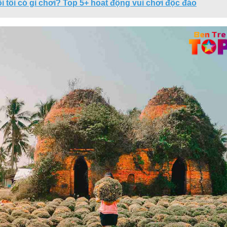
i tối có gì chơi? Top 5+ hoạt động vui chơi độc đáo