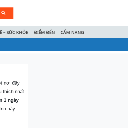
TẾ – SỨC KHỎE
ĐIỂM ĐẾN
CẨM NANG
i nơi đây
u thích nhất
n 1 ngày
ình này.