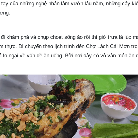
n tay của những nghệ nhân làm vườn lâu năm, những cây ki
ượng.
đi khám phá và chụp choẹt sống ảo rồi thì giờ trưa là lúc 
m thực. Di chuyển theo lịch trình đến Chợ Lách Cái Mơn tr
á lo ngại về vấn đề ăn uống. Bởi nơi đây có vô vàn món ăn 