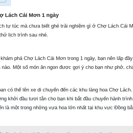
hợ Lách Cái Mơn 1 ngày
ịch tự túc mà chưa biết ghé trải nghiệm gì ở Chợ Lách Cái 
hử lịch trình sau nhé.
 khám phá Chợ Lách Cái Mơn trong 1 ngày, bạn nên lấp đầy
 nào. Một số món ăn ngon được gợi ý cho bạn như phở, ch
bạn có thể lên xe di chuyển đến các khu làng hoa Chợ Lách
ng khởi đầu tươi tắn cho bạn khi bắt đầu chuyến hành trình
n là một trong những vựa hoa lớn nhất tại khu vực Đồng b