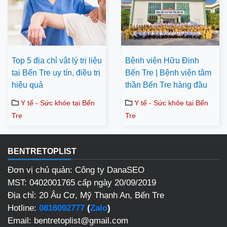
Top 5 địa chỉ vật lý trị liệu
Bệnh viện Hữu Định
tại Bến Tre uy tín, điều trị
Bến Tre | Bệnh viện tâm
hiệu quả
thần Bến Tre hàng đầu
Y tế - Sức khỏe tại Bến
Y tế - Sức khỏe tại Bến
Tre
Tre
BENTRETOPLIST
Đơn vị chủ quản: Công ty DanaSEO
MST: 0402001765 cấp ngày 20/09/2019
Địa chỉ: 20 Âu Cơ, Mỹ Thạnh An, Bến Tre
Hotline:
0816092777
(
Zalo
)
Email: bentretoplist@gmail.com