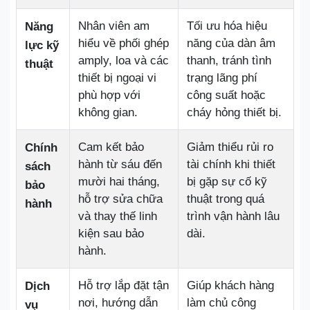
Nhân viên am
Tối ưu hóa hiệu
Năng
hiểu về phối ghép
năng của dàn âm
lực kỹ
amply, loa và các
thanh, tránh tình
thuật
thiết bị ngoại vi
trạng lãng phí
phù hợp với
công suất hoặc
không gian.
cháy hỏng thiết bị.
Cam kết bảo
Giảm thiểu rủi ro
Chính
hành từ sáu đến
tài chính khi thiết
sách
mười hai tháng,
bị gặp sự cố kỹ
bảo
hỗ trợ sửa chữa
thuật trong quá
hành
và thay thế linh
trình vận hành lâu
kiện sau bảo
dài.
hành.
Hỗ trợ lắp đặt tận
Giúp khách hàng
Dịch
nơi, hướng dẫn
làm chủ công
vụ