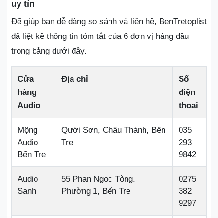
uy tín
Để giúp bạn dễ dàng so sánh và liên hệ, BenTretoplist
đã liệt kê thông tin tóm tắt của 6 đơn vị hàng đầu
trong bảng dưới đây.
Cửa
Địa chỉ
Số
hàng
điện
Audio
thoại
Mộng
Qưới Sơn, Châu Thành, Bến
035
Audio
Tre
293
Bến Tre
9842
Audio
55 Phan Ngọc Tòng,
0275
Sanh
Phường 1, Bến Tre
382
9297