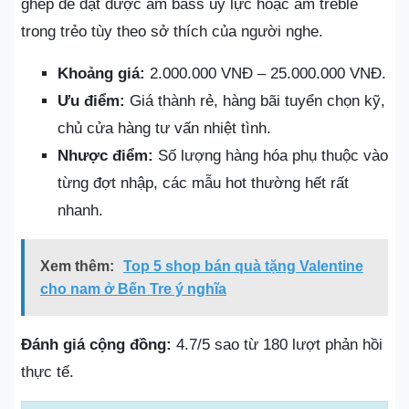
ghép để đạt được âm bass uy lực hoặc âm treble
trong trẻo tùy theo sở thích của người nghe.
Khoảng giá:
2.000.000 VNĐ – 25.000.000 VNĐ.
Ưu điểm:
Giá thành rẻ, hàng bãi tuyển chọn kỹ,
chủ cửa hàng tư vấn nhiệt tình.
Nhược điểm:
Số lượng hàng hóa phụ thuộc vào
từng đợt nhập, các mẫu hot thường hết rất
nhanh.
Xem thêm:
Top 5 shop bán quà tặng Valentine
cho nam ở Bến Tre ý nghĩa
Đánh giá cộng đồng:
4.7/5 sao từ 180 lượt phản hồi
thực tế.