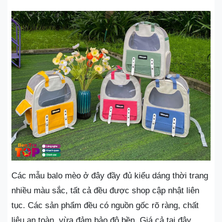
Các mẫu balo mèo ở đây đầy đủ kiểu dáng thời trang
nhiều màu sắc, tất cả đều được shop cập nhật liên
tục. Các sản phẩm đều có nguồn gốc rõ ràng, chất
liệu an toàn, vừa đảm bảo độ bền. Giá cả tại đây