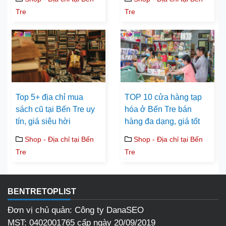
Tre
Tre
Top 5+ địa chỉ mua
TOP 10 cửa hàng tạp
sách cũ tại Bến Tre uy
hóa ở Bến Tre bán
tín, giá siêu hời
hàng đa dạng, giá tốt
Shop - Địa chỉ tại Bến
Shop - Địa chỉ tại Bến
Tre
Tre
BENTRETOPLIST
Đơn vị chủ quản: Công ty DanaSEO
MST: 0402001765 cấp ngày 20/09/2019