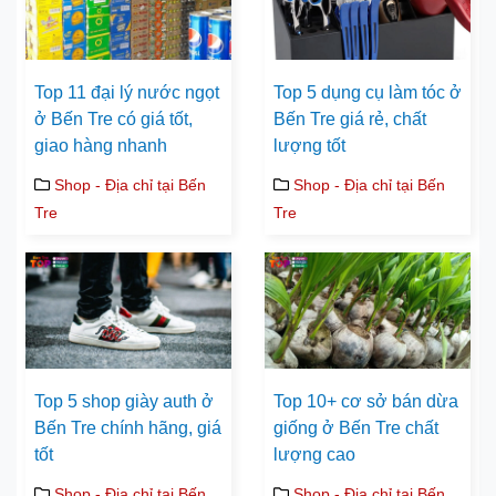
Top 11 đại lý nước ngọt
Top 5 dụng cụ làm tóc ở
ở Bến Tre có giá tốt,
Bến Tre giá rẻ, chất
giao hàng nhanh
lượng tốt
Shop - Địa chỉ tại Bến
Shop - Địa chỉ tại Bến
Tre
Tre
Top 5 shop giày auth ở
Top 10+ cơ sở bán dừa
Bến Tre chính hãng, giá
giống ở Bến Tre chất
tốt
lượng cao
Shop - Địa chỉ tại Bến
Shop - Địa chỉ tại Bến