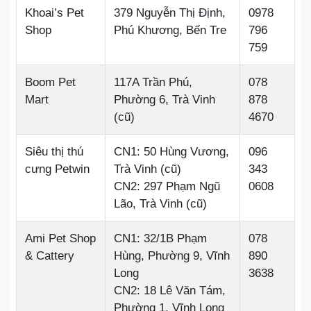
Khoai’s Pet
379 Nguyễn Thị Định,
0978
Shop
Phú Khương, Bến Tre
796
759
Boom Pet
117A Trần Phú,
078
Mart
Phường 6, Trà Vinh
878
(cũ)
4670
Siêu thị thú
CN1: 50 Hùng Vương,
096
cưng Petwin
Trà Vinh (cũ)
343
CN2: 297 Phạm Ngũ
0608
Lão, Trà Vinh (cũ)
Ami Pet Shop
CN1: 32/1B Phạm
078
& Cattery
Hùng, Phường 9, Vĩnh
890
Long
3638
CN2: 18 Lê Văn Tám,
Phường 1, Vĩnh Long