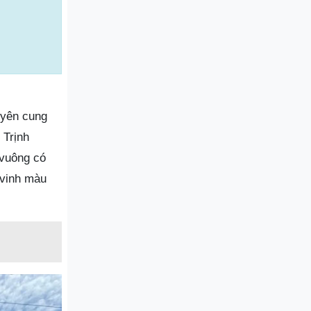
uyên cung
 Trịnh
 vuông có
 vinh màu