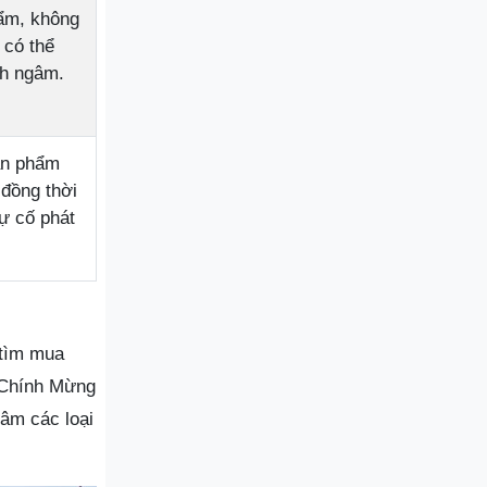
hẩm, không
 có thể
nh ngâm.
ản phẩm
 đồng thời
ự cố phát
 tìm mua
, Chính Mừng
gâm các loại