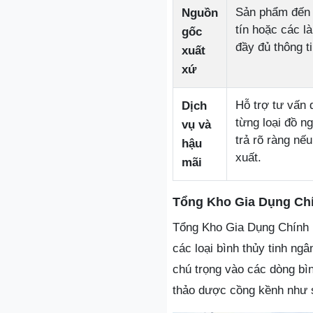
Sản phẩm đến 
Nguồn
tín hoặc các l
gốc
đầy đủ thông ti
xuất
xứ
Hỗ trợ tư vấn 
Dịch
từng loại đồ n
vụ và
trả rõ ràng nếu
hậu
xuất.
mãi
Tổng Kho Gia Dụng Ch
Tổng Kho Gia Dụng Chính 
các loại bình thủy tinh ng
chú trọng vào các dòng bìn
thảo dược cồng kềnh như 