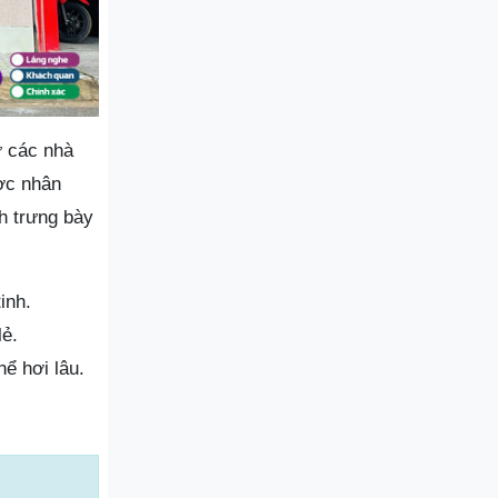
ừ các nhà
ược nhân
ch trưng bày
inh.
lẻ.
ể hơi lâu.