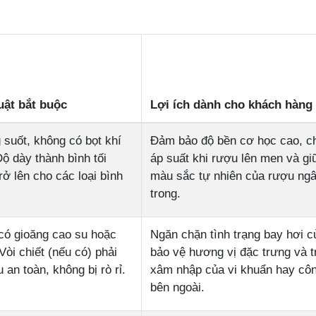
uật bắt buộc
Lợi ích dành cho khách hàng
g suốt, không có bọt khí
Đảm bảo độ bền cơ học cao, c
Độ dày thành bình tối
áp suất khi rượu lên men và g
rở lên cho các loại bình
màu sắc tự nhiên của rượu ng
trong.
có gioăng cao su hoặc
Ngăn chặn tình trạng bay hơi c
Vòi chiết (nếu có) phải
bảo vệ hương vị đặc trưng và 
u an toàn, không bị rò rỉ.
xâm nhập của vi khuẩn hay côn
bên ngoài.