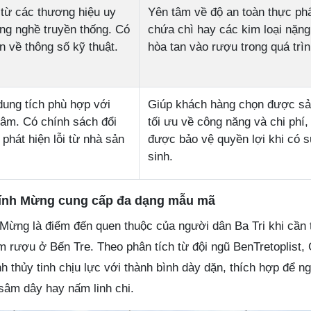
từ các thương hiệu uy
Yên tâm về độ an toàn thực p
àng nghề truyền thống. Có
chứa chì hay các kim loại nặng
n về thông số kỹ thuật.
hòa tan vào rượu trong quá trì
dung tích phù hợp với
Giúp khách hàng chọn được s
gâm. Có chính sách đổi
tối ưu về công năng và chi phí,
 phát hiện lỗi từ nhà sản
được bảo vệ quyền lợi khi có s
sinh.
ính Mừng cung cấp đa dạng mẫu mã
Mừng là điểm đến quen thuộc của người dân Ba Tri khi cần
âm rượu ở Bến Tre. Theo phân tích từ đội ngũ BenTretoplist
h thủy tinh chịu lực với thành bình dày dặn, thích hợp để n
sâm dây hay nấm linh chi.