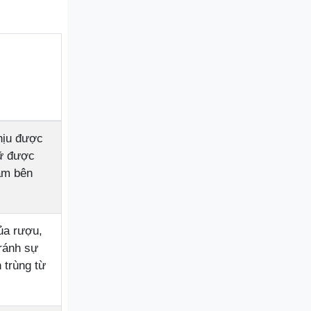
hịu được
iữ được
âm bên
ủa rượu,
tránh sự
 trùng từ