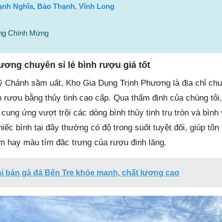
ạnh Nghĩa, Bảo Thạnh, Vĩnh Long
ng Chính Mừng
ơng chuyên sỉ lẻ bình rượu giá tốt
ỹ Chánh sầm uất, Kho Gia Dụng Trịnh Phương là địa chỉ ch
 rượu bằng thủy tinh cao cấp. Qua thẩm định của chúng tôi,
ung ứng vượt trội các dòng bình thủy tinh trụ tròn và bình
iếc bình tại đây thường có độ trong suốt tuyệt đối, giúp tôn
 hay màu tím đặc trưng của rượu đinh lăng.
hỉ bán gà đá Bến Tre khỏe mạnh, chất lượng cao