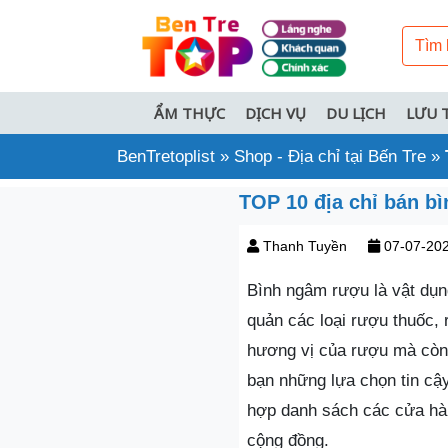
ẨM THỰC
DỊCH VỤ
DU LỊCH
LƯU 
BenTretoplist
»
Shop - Địa chỉ tại Bến Tre
»
TOP 10 địa chỉ bán bì
Thanh Tuyền
07-07-20
Bình ngâm rượu là vật dụn
quản các loại rượu thuốc, 
hương vị của rượu mà còn
bạn những lựa chọn tin cậ
hợp danh sách các cửa h
cộng đồng.