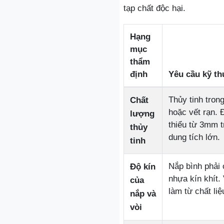
tạp chất độc hại.
Hạng
mục
thẩm
định
Yêu cầu kỹ th
Thủy tinh tron
Chất
hoặc vết rạn. 
lượng
thiểu từ 3mm t
thủy
dung tích lớn.
tinh
Nắp bình phải 
Độ kín
nhựa kín khít. 
của
làm từ chất liệ
nắp và
vòi