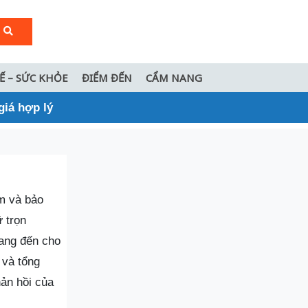
TẾ – SỨC KHỎE
ĐIỂM ĐẾN
CẨM NANG
giá hợp lý
ầm và bảo
ữ trọn
ang đến cho
 và tổng
hản hồi của