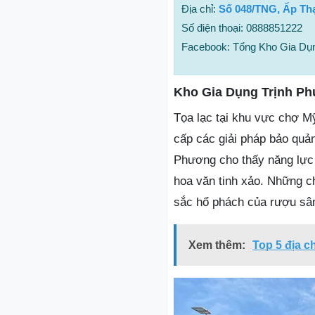
Địa chỉ:
Số 048/TNG, Ấp Th
Số điện thoại: 0888851222
Facebook: Tổng Kho Gia Dụ
Kho Gia Dụng Trịnh Phư
Tọa lạc tại khu vực chợ M
cấp các giải pháp bảo quản
Phương cho thấy năng lực c
hoa văn tinh xảo. Những ch
sắc hổ phách của rượu sâm
Xem thêm:
Top 5 địa c