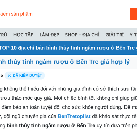
TRÚ
HỌC TẬP
LÀM ĐẸP
SHOP – ĐỊA CHỈ
GIẢI TRÍ
Y 
TOP 10 địa chỉ bán bình thủy tinh ngâm rượu ở Bến Tre 
nh thủy tinh ngâm rượu ở Bến Tre giá hợp lý
26
ĐÃ KIỂM DUYỆT
g không thể thiếu đối với những gia đình có sở thích sưu t
rượu thảo mộc quý giá. Một chiếc bình tốt không chỉ giúp gi
 đảm bảo an toàn tuyệt đối cho sức khỏe người dùng. Để m
y, đội ngũ chuyên gia của
BenTretoplist
đã khảo sát thực tế
àng
bình thủy tinh ngâm rượu ở Bến Tre
uy tín dựa trên p