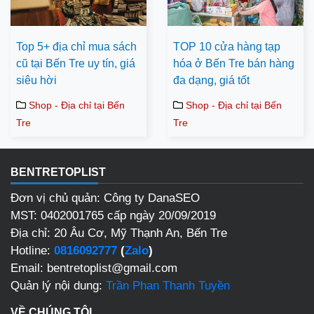
Top 5+ địa chỉ mua sách
TOP 10 cửa hàng tạp
cũ tại Bến Tre uy tín, giá
hóa ở Bến Tre bán hàng
siêu hời
đa dạng, giá tốt
Shop - Địa chỉ tại Bến
Shop - Địa chỉ tại Bến
Tre
Tre
BENTRETOPLIST
Đơn vị chủ quản: Công ty DanaSEO
MST: 0402001765 cấp ngày 20/09/2019
Địa chỉ: 20 Âu Cơ, Mỹ Thạnh An, Bến Tre
Hotline:
0816092777
(
Zalo
)
Email: bentretoplist@gmail.com
Quản lý nội dung:
Trần Phan Thanh Tuyền
VỀ CHÚNG TÔI