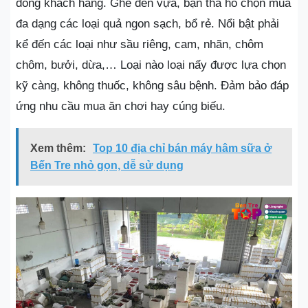
đông khách hàng. Ghé đến vựa, bạn tha hồ chọn mua
đa dạng các loại quả ngon sạch, bổ rẻ. Nổi bật phải
kể đến các loại như sầu riêng, cam, nhãn, chôm
chôm, bưởi, dừa,… Loại nào loại nấy được lựa chọn
kỹ càng, không thuốc, không sâu bệnh. Đảm bảo đáp
ứng nhu cầu mua ăn chơi hay cúng biếu.
Xem thêm:
Top 10 địa chỉ bán máy hâm sữa ở
Bến Tre nhỏ gọn, dễ sử dụng