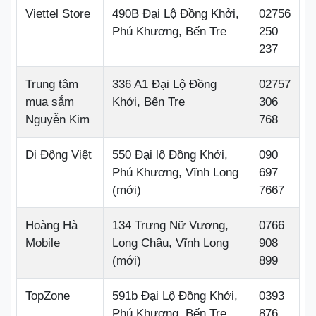
Viettel Store
490B Đại Lộ Đồng Khởi,
02756
Phú Khương, Bến Tre
250
237
Trung tâm
336 A1 Đại Lộ Đồng
02757
mua sắm
Khởi, Bến Tre
306
Nguyễn Kim
768
Di Động Việt
550 Đại lộ Đồng Khởi,
090
Phú Khương, Vĩnh Long
697
(mới)
7667
Hoàng Hà
134 Trưng Nữ Vương,
0766
Mobile
Long Châu, Vĩnh Long
908
(mới)
899
TopZone
591b Đại Lộ Đồng Khởi,
0393
Phú Khương, Bến Tre
876