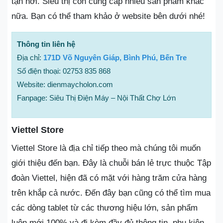
tận nơi. Siêu thị còn cung cấp nhiều sản phẩm khác
nữa. Bạn có thể tham khảo ở website bên dưới nhé!
Thông tin liên hệ
Địa chỉ:
171D Võ Nguyên Giáp, Bình Phú, Bến Tre
Số điện thoại: 02753 835 868
Website: dienmaycholon.com
Fanpage: Siêu Thị Điện Máy – Nội Thất Chợ Lớn
Viettel Store
Viettel Store là địa chỉ tiếp theo mà chúng tôi muốn
giới thiệu đến bạn. Đây là chuỗi bán lẻ trực thuộc Tập
đoàn Viettel, hiện đã có mặt với hàng trăm cửa hàng
trên khắp cả nước. Đến đây bạn cũng có thể tìm mua
các dòng tablet từ các thương hiệu lớn, sản phẩm
luôn mới 100% và đi kèm đầy đủ thông tin, phụ kiện