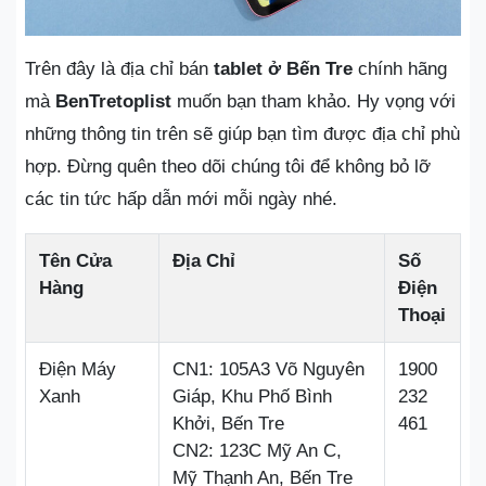
Trên đây là địa chỉ bán
tablet ở Bến Tre
chính hãng
mà
BenTretoplist
muốn bạn tham khảo. Hy vọng với
những thông tin trên sẽ giúp bạn tìm được địa chỉ phù
hợp. Đừng quên theo dõi chúng tôi để không bỏ lỡ
các tin tức hấp dẫn mới mỗi ngày nhé.
Tên Cửa
Địa Chỉ
Số
Hàng
Điện
Thoại
Điện Máy
CN1: 105A3 Võ Nguyên
1900
Xanh
Giáp, Khu Phố Bình
232
Khởi, Bến Tre
461
CN2: 123C Mỹ An C,
Mỹ Thạnh An, Bến Tre