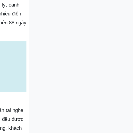
 lý, cạnh
nhiều điện
Kiện 88 ngày
án tai nghe
m đều được
ạng, khách