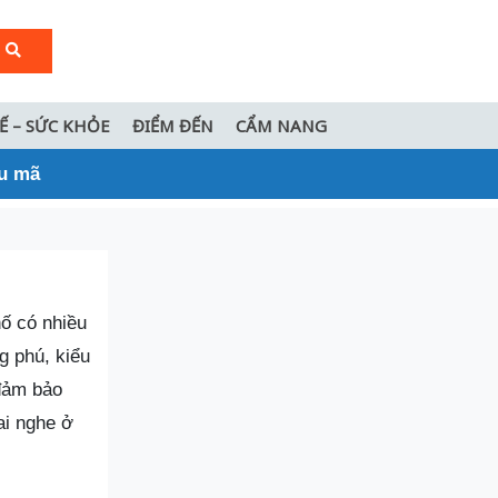
TẾ – SỨC KHỎE
ĐIỂM ĐẾN
CẨM NANG
ẫu mã
ố có nhiều
g phú, kiểu
 đảm bảo
ai nghe ở