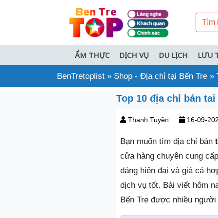
ẨM THỰC
DỊCH VỤ
DU LỊCH
LƯU 
BenTretoplist
»
Shop - Địa chỉ tại Bến Tre
»
Top 10 địa chỉ bán ta
Thanh Tuyền
16-09-20
Bạn muốn tìm địa chỉ bán
t
cửa hàng chuyên cung cấp 
dáng hiện đại và giá cả hợ
dịch vụ tốt. Bài viết hôm n
Bến Tre được nhiều người 