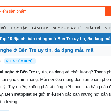
TRÚ
HỌC TẬP
LÀM ĐẸP
SHOP – ĐỊA CHỈ
GIẢI TRÍ
Y 
Top 10 địa chỉ bán tai nghe ở Bến Tre uy tín, đa dạng m
i nghe ở Bến Tre uy tín, đa dạng mẫu mã
25
ĐÃ KIỂM DUYỆT
ai nghe ở Bến Tre
uy tín, đa dạng và chất lượng? Thành ph
tai nghe chính hãng. Mỗi nơi đều mang đến sản phẩm phon
p lý. Tuy nhiên, không phải ai cũng biết chọn cửa hàng nào
ay,
BenTretoplist
sẽ giới thiệu đến các bạn những nơi bán t
tin tưởng.