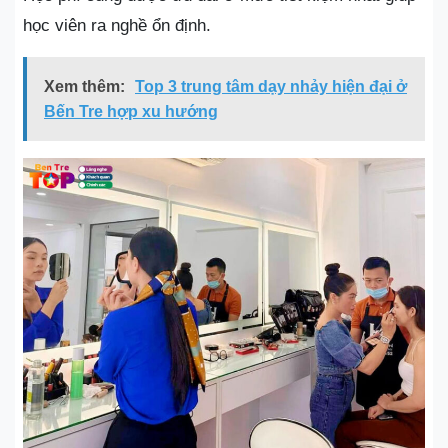
học viên ra nghề ổn định.
Xem thêm:
Top 3 trung tâm dạy nhảy hiện đại ở
Bến Tre hợp xu hướng