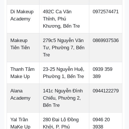
Di Makeup
492C Ca Văn
0972574471
Academy
Thỉnh, Phú
Khương, Bến Tre
Makeup
279c5 Nguyễn Văn
0869937536
Tiên Tiên
Tư, Phường 7, Bến
Tre
Thanh Tâm
23-25 Nguyễn Huệ,
0939 359
Make Up
Phường 1, Bến Tre
389
Alana
141c Nguyễn Đình
0944122279
Academy
Chiểu, Phường 2,
Bến Tre
Yal Trần
280 Đại Lộ Đồng
0946 20
MaKe Up
Khởi, P. Phú
3938