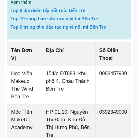
Xem thêm:
Top 8 địa điểm tẩy nốt ruồi Bến Tre
Top 10 shop bán sữa rửa mặt tại Bến Tre
Top 6 trung tâm đào tạo nghề nối mi Bến Tre
Tên Đơn
Địa Chỉ
Số Điện
Vị
Thoại
Học Viện
154/c ĐT883, khu
0988457939
Makeup
phố 4, Châu Thành,
The Wind
Bến Tre
Bến Tre
Mộc Tiên
HP 01.10, Nguyễn
0392349000
MakeUp
Thị Định, Khu Đô
Academy
Thị Hưng Phú, Bến
Tre