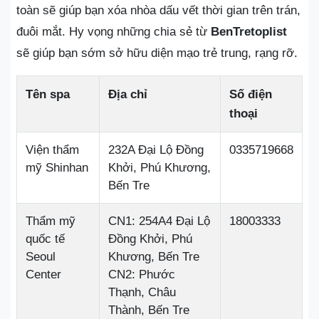
toàn sẽ giúp bạn xóa nhòa dấu vết thời gian trên trán,
đuôi mắt. Hy vọng những chia sẻ từ
BenTretoplist
sẽ giúp bạn sớm sở hữu diện mạo trẻ trung, rạng rỡ.
Tên spa
Địa chỉ
Số điện
thoại
Viện thẩm
232A Đại Lộ Đồng
0335719668
mỹ Shinhan
Khởi, Phú Khương,
Bến Tre
Thẩm mỹ
CN1: 254A4 Đại Lộ
18003333
quốc tế
Đồng Khởi, Phú
Seoul
Khương, Bến Tre
Center
CN2: Phước
Thạnh, Châu
Thành, Bến Tre