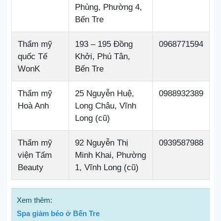
Phùng, Phường 4,
Bến Tre
Thẩm mỹ
193 – 195 Đồng
0968771594
quốc Tế
Khởi, Phú Tân,
WonK
Bến Tre
Thẩm mỹ
25 Nguyễn Huệ,
0988932389
Hoà Anh
Long Châu, Vĩnh
Long (cũ)
Thẩm mỹ
92 Nguyễn Thị
0939587988
viện Tấm
Minh Khai, Phường
Beauty
1, Vĩnh Long (cũ)
Xem thêm:
Spa giảm béo ở Bến Tre