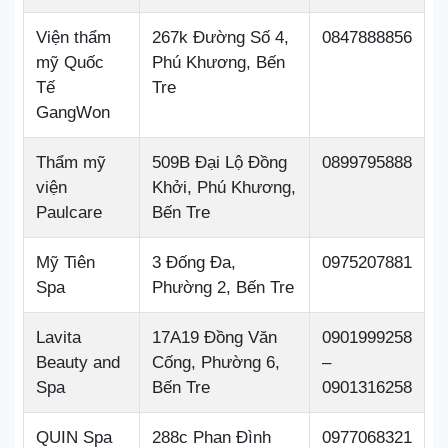
Viện thẩm
267k Đường Số 4,
0847888856
mỹ Quốc
Phú Khương, Bến
Tế
Tre
GangWon
Thẩm mỹ
509B Đại Lộ Đồng
0899795888
viện
Khởi, Phú Khương,
Paulcare
Bến Tre
Mỹ Tiên
3 Đống Đa,
0975207881
Spa
Phường 2, Bến Tre
Lavita
17A19 Đồng Văn
0901999258
Beauty and
Cống, Phường 6,
–
Spa
Bến Tre
0901316258
QUIN Spa
288c Phan Đình
0977068321