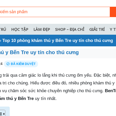
TRÚ
HỌC TẬP
LÀM ĐẸP
SHOP – ĐỊA CHỈ
GIẢI TRÍ
Y 
»
Top 10 phòng khám thú y Bến Tre uy tín cho thú cưng
ú y Bến Tre uy tín cho thú cưng
24
ĐÃ KIỂM DUYỆT
 trải qua cảm giác lo lắng khi thú cưng ốm yếu. Đặc biệt, nh
 trị cho chúng. Hiểu được điều đó, nhiều phòng khám thú y 
h vụ chăm sóc sức khỏe chuyên nghiệp cho thú cưng.
BenTr
m thú y Bến Tre
uy tín nhất.