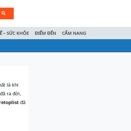
TẾ – SỨC KHỎE
ĐIỂM ĐẾN
CẨM NANG
ất là khi
đã ra đời,
etoplist
đã