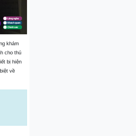
òng khám
h cho thú
ết bị hiện
biệt về