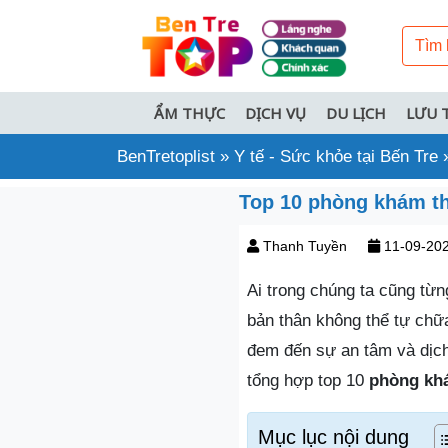
ẨM THỰC
DỊCH VỤ
DU LỊCH
LƯU 
BenTretoplist
»
Y tế - Sức khỏe tại Bến Tre
Top 10 phòng khám th
Thanh Tuyền
11-09-20
Ai trong chúng ta cũng từng
bản thân không thể tự chữa
đem đến sự an tâm và dịc
tổng hợp top 10
phòng khá
Mục lục nội dung