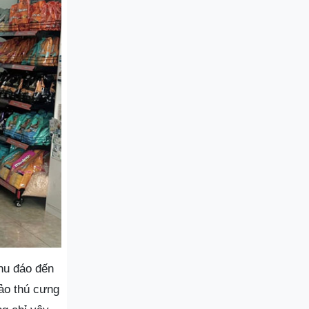
hu đáo đến
bảo thú cưng