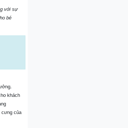
ng với sự
ho bé
tưởng.
 cho khách
ang
ú cưng của