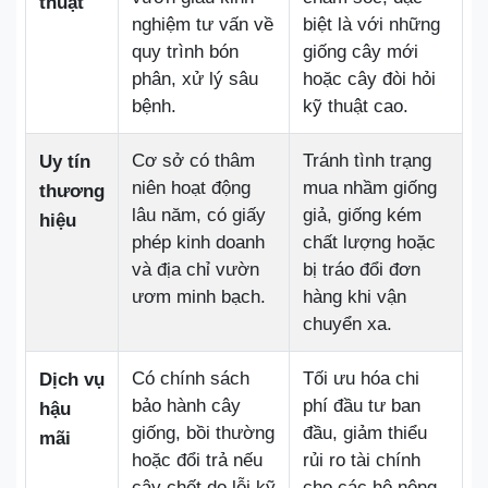
thuật
nghiệm tư vấn về
biệt là với những
quy trình bón
giống cây mới
phân, xử lý sâu
hoặc cây đòi hỏi
bệnh.
kỹ thuật cao.
Cơ sở có thâm
Tránh tình trạng
Uy tín
niên hoạt động
mua nhầm giống
thương
lâu năm, có giấy
giả, giống kém
hiệu
phép kinh doanh
chất lượng hoặc
và địa chỉ vườn
bị tráo đổi đơn
ươm minh bạch.
hàng khi vận
chuyển xa.
Có chính sách
Tối ưu hóa chi
Dịch vụ
bảo hành cây
phí đầu tư ban
hậu
giống, bồi thường
đầu, giảm thiểu
mãi
hoặc đổi trả nếu
rủi ro tài chính
cây chết do lỗi kỹ
cho các hộ nông