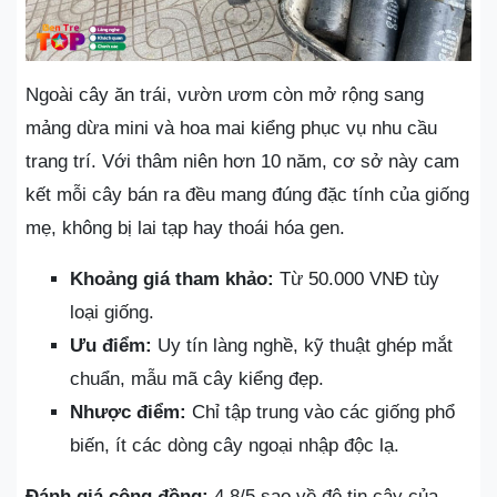
Ngoài cây ăn trái, vườn ươm còn mở rộng sang
mảng dừa mini và hoa mai kiểng phục vụ nhu cầu
trang trí. Với thâm niên hơn 10 năm, cơ sở này cam
kết mỗi cây bán ra đều mang đúng đặc tính của giống
mẹ, không bị lai tạp hay thoái hóa gen.
Khoảng giá tham khảo:
Từ 50.000 VNĐ tùy
loại giống.
Ưu điểm:
Uy tín làng nghề, kỹ thuật ghép mắt
chuẩn, mẫu mã cây kiểng đẹp.
Nhược điểm:
Chỉ tập trung vào các giống phổ
biến, ít các dòng cây ngoại nhập độc lạ.
Đánh giá cộng đồng:
4.8/5 sao về độ tin cậy của