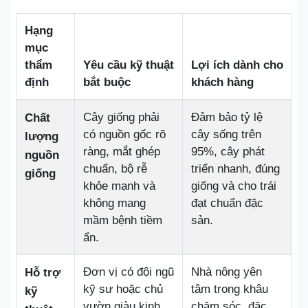
Hạng
mục
thẩm
Yêu cầu kỹ thuật
Lợi ích dành cho
định
bắt buộc
khách hàng
Cây giống phải
Đảm bảo tỷ lệ
Chất
có nguồn gốc rõ
cây sống trên
lượng
ràng, mắt ghép
95%, cây phát
nguồn
chuẩn, bộ rễ
triển nhanh, đúng
giống
khỏe mạnh và
giống và cho trái
không mang
đạt chuẩn đặc
mầm bệnh tiềm
sản.
ẩn.
Đơn vị có đội ngũ
Nhà nông yên
Hỗ trợ
kỹ sư hoặc chủ
tâm trong khâu
kỹ
vườn giàu kinh
chăm sóc, đặc