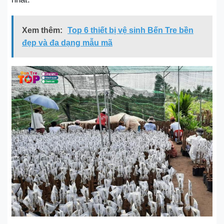
Xem thêm:
Top 6 thiết bị vệ sinh Bến Tre bền
đẹp và đa dạng mẫu mã