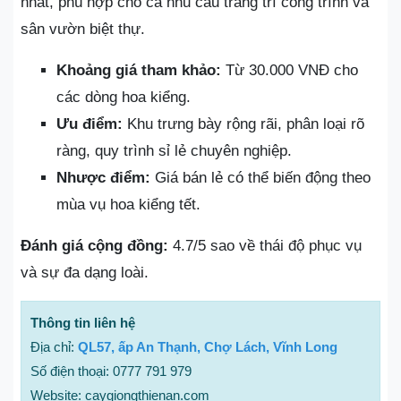
nhất, phù hợp cho cả nhu cầu trang trí công trình và
sân vườn biệt thự.
Khoảng giá tham khảo:
Từ 30.000 VNĐ cho
các dòng hoa kiểng.
Ưu điểm:
Khu trưng bày rộng rãi, phân loại rõ
ràng, quy trình sỉ lẻ chuyên nghiệp.
Nhược điểm:
Giá bán lẻ có thể biến động theo
mùa vụ hoa kiểng tết.
Đánh giá cộng đồng:
4.7/5 sao về thái độ phục vụ
và sự đa dạng loài.
Thông tin liên hệ
Địa chỉ:
QL57, ấp An Thạnh, Chợ Lách, Vĩnh Long
Số điện thoại: 0777 791 979
Website: caygiongthienan.com