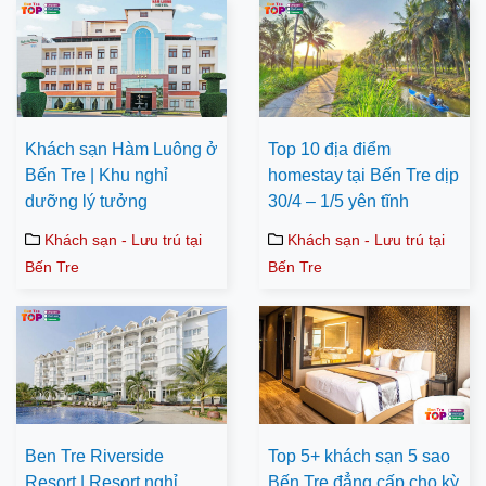
Khách sạn Hàm Luông ở
Top 10 địa điểm
Bến Tre | Khu nghỉ
homestay tại Bến Tre dịp
dưỡng lý tưởng
30/4 – 1/5 yên tĩnh
Khách sạn - Lưu trú tại
Khách sạn - Lưu trú tại
Bến Tre
Bến Tre
Ben Tre Riverside
Top 5+ khách sạn 5 sao
Resort | Resort nghỉ
Bến Tre đẳng cấp cho kỳ