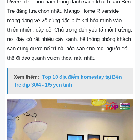
Riverside. Luôn nằm trong danh sách khách sạn Bến
Tre đáng lựa chọn nhất, Mango Home Riverside
mang dáng vẻ vô cùng đặc biệt khi hòa mình vào
thiên nhiên, cây cỏ. Chú trọng đến yếu tố môi trường,
nơi đây có rất nhiều cây xanh, hệ thống phòng khách
sạn cũng được bố trí hài hòa sao cho mọi người có
thể đi dạo quanh vườn thoải mái nhất.
Xem thêm:
Top 10 địa điểm homestay tại Bến
Tre dịp 30/4 - 1/5 yên tĩnh