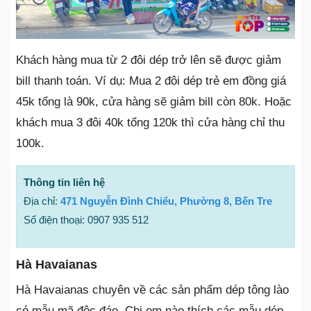
Khách hàng mua từ 2 đôi dép trở lên sẽ được giảm
bill thanh toán. Ví dụ: Mua 2 đôi dép trẻ em đồng giá
45k tổng là 90k, cửa hàng sẽ giảm bill còn 80k. Hoặc
khách mua 3 đôi 40k tổng 120k thì cửa hàng chỉ thu
100k.
Thông tin liên hệ
Địa chỉ:
471 Nguyễn Đình Chiểu, Phường 8, Bến Tre
Số điện thoại: 0907 935 512
Hà Havaianas
Hà Havaianas chuyên về các sản phẩm dép tông lào
có mẫu mã độc đáo. Chị em nào thích các mẫu dép