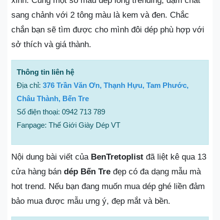
xinh. Cùng một số mẫu dép lông trending, đậm chất
sang chảnh với 2 tông màu là kem và đen. Chắc
chắn bạn sẽ tìm được cho mình đôi dép phù hợp với
sở thích và giá thành.
Thông tin liên hệ
Địa chỉ:
376 Trần Văn Ơn, Thạnh Hựu, Tam Phước,
Châu Thành, Bến Tre
Số điện thoại: 0942 713 789
Fanpage: Thế Giới Giày Dép VT
Nội dung bài viết của
BenTretoplist
đã liệt kê qua 13
cửa hàng bán
dép Bến Tre
đẹp có đa dạng mẫu mà
hot trend. Nếu bạn đang muốn mua dép ghé liền đảm
bảo mua được mẫu ưng ý, đẹp mắt và bền.