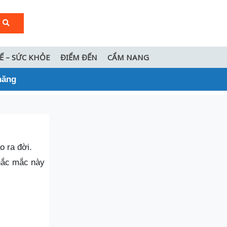
TẾ – SỨC KHỎE
ĐIỂM ĐẾN
CẨM NANG
hăng
o ra đời.
thắc mắc này