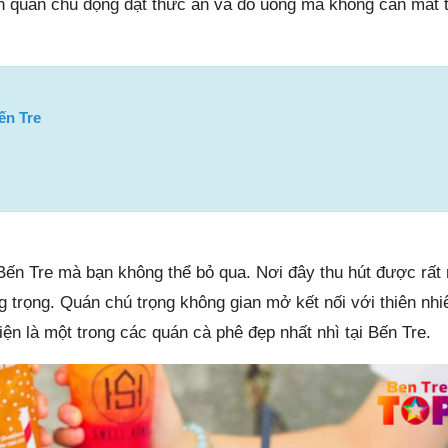
n quán chủ động đặt thức ăn và đồ uống mà không cần mất t
ến Tre
ến Tre mà bạn không thể bỏ qua. Nơi đây thu hút được rất 
ng trọng. Quán chú trọng không gian mở kết nối với thiên nhiê
n là một trong các quán cà phê đẹp nhất nhì tại Bến Tre.