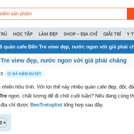
TRÚ
HỌC TẬP
LÀM ĐẸP
SHOP – ĐỊA CHỈ
GIẢI TRÍ
Y 
6 quán cafe Bến Tre view đẹp, nước ngon với giá phải c
 Tre view đẹp, nước ngon với giá phải chăng
23
ĐÃ KIỂM DUYỆT
 nhiên hữu tình. Với lợi thế này nhiều quán cafe đẹp, độc đá
Tre
ngon, chất lượng để đi chill cuối tuần? Nếu đang cùng 
 địa chỉ được
BenTretoplist
tổng hợp sau đây.