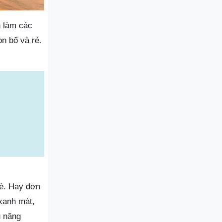
 làm các
n bổ và rẻ.
bè. Hay đơn
xanh mát,
̀u năng