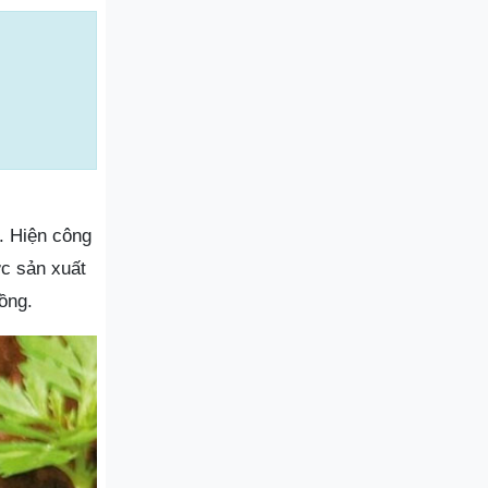
. Hiện công
ợc sản xuất
ồng.