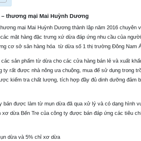
t – thương mại Mai Huỳnh Dương
thương mại Mai Huỳnh Dương thành lập năm 2016 chuyên v
 các mặt hàng đặc trưng xứ dừa đáp ứng nhu cầu của người 
ững cơ sở sản hàng hóa từ dừa số 1 thị trường Đông Nam Á
các sản phẩm từ dừa cho các cửa hàng bán lẻ và xuất khẩ
g ty rất được nhà nông ưa chuộng, mua để sử dụng trong trồ
được kiểm tra chất lượng, tích hợp đầy đủ dinh dưỡng đảm b
y bán được làm từ mụn dừa đã qua xử lý và có dạng hình v
 xơ dừa Bến Tre của công ty được bán đáp ứng các tiêu ch
ụn dừa và 5% chỉ xơ dừa