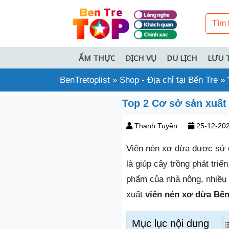
ẨM THỰC
DỊCH VỤ
DU LỊCH
LƯU 
BenTretoplist
»
Shop - Địa chỉ tại Bến Tre
»
Top 2 Cơ sở sản xuất
Thanh Tuyền
25-12-20
Viên nén xơ dừa được sử d
là giúp cây trồng phát tri
phẩm của nhà nông, nhiều 
xuất
viên nén xơ dừa Bến
Mục lục nội dung