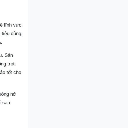
ề lĩnh vực
tiêu dùng.
.
u. Sản
ng trọt.
ảo tốt cho
uông nở
í sau: