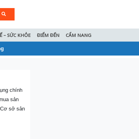
TẾ – SỨC KHỎE
ĐIỂM ĐẾN
CẨM NANG
ng
dụng chính
 mua sản
2 Cơ sở sản