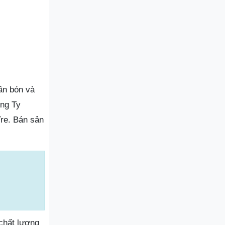
ân bón và
ông Ty
re. Bán sản
chất lượng