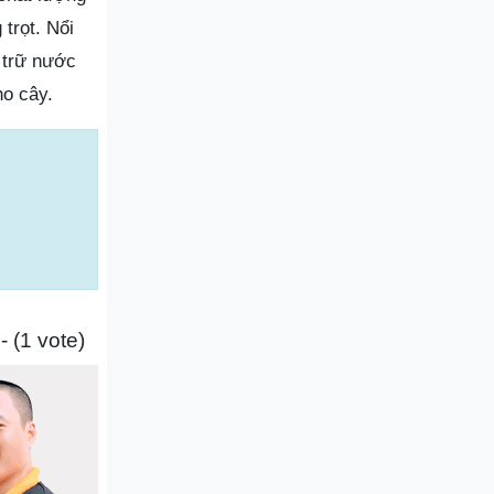
trọt. Nổi
ự trữ nước
ho cây.
- (1 vote)