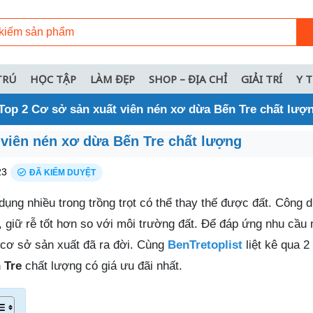
TRÚ
HỌC TẬP
LÀM ĐẸP
SHOP – ĐỊA CHỈ
GIẢI TRÍ
Y 
Top 2 Cơ sở sản xuất viên nén xơ dừa Bến Tre chất lượ
 viên nén xơ dừa Bến Tre chất lượng
23
ĐÃ KIỂM DUYỆT
ụng nhiều trong trồng trọt có thể thay thế được đất. Công 
ển, giữ rễ tốt hơn so với môi trường đất. Để đáp ứng nhu cầu
cơ sở sản xuất đã ra đời. Cùng
BenTretoplist
liệt kê qua 
 Tre
chất lượng có giá ưu đãi nhất.