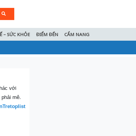
TẾ – SỨC KHỎE
ĐIỂM ĐẾN
CẨM NANG
hác với
 phải mê.
nTretoplist