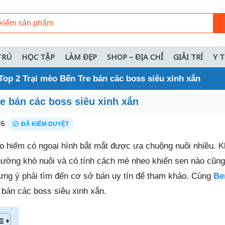
TRÚ
HỌC TẬP
LÀM ĐẸP
SHOP – ĐỊA CHỈ
GIẢI TRÍ
Y 
Top 2 Trại mèo Bến Tre bán các boss siêu xinh xắn
e bán các boss siêu xinh xắn
26
ĐÃ KIỂM DUYỆT
o hiếm có ngoại hình bắt mắt được ưa chuộng nuôi nhiều. K
hường khó nuôi và có tính cách mè nheo khiến sen nào cũng
g ý phải tìm đến cơ sở bán uy tín để tham khảo. Cùng
Be
bán các boss siêu xinh xắn.