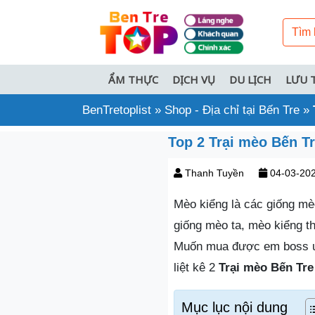
ẨM THỰC
DỊCH VỤ
DU LỊCH
LƯU 
BenTretoplist
»
Shop - Địa chỉ tại Bến Tre
»
Top 2 Trại mèo Bến Tr
Thanh Tuyền
04-03-20
Mèo kiểng là các giống mè
giống mèo ta, mèo kiểng t
Muốn mua được em boss ưn
liệt kê 2
Trại mèo Bến Tre
Mục lục nội dung