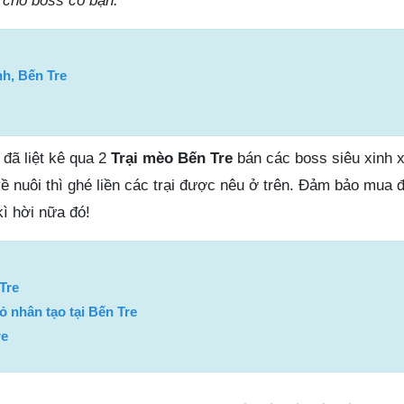
m cho boss có bạn.
h, Bến Tre
đã liệt kê qua 2
Trại mèo Bến Tre
bán các boss siêu xinh 
 nuôi thì ghé liền các trại được nêu ở trên. Đảm bảo mua
ì hời nữa đó!
Tre
 nhân tạo tại Bến Tre
re