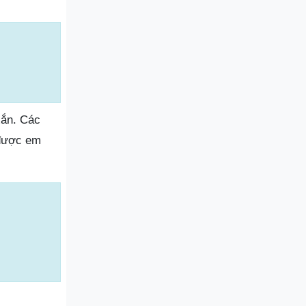
xắn. Các
 được em