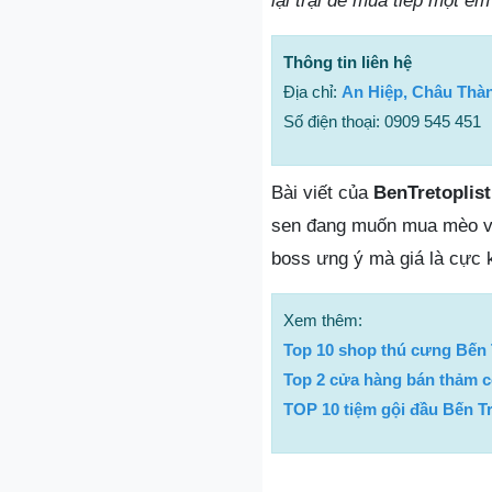
lại trại để mua tiếp một e
Thông tin liên hệ
Địa chỉ:
An Hiệp, Châu Thàn
Số điện thoại: 0909 545 451
Bài viết của
BenTretoplist
sen đang muốn mua mèo về
boss ưng ý mà giá là cực k
Xem thêm:
Top 10 shop thú cưng Bến 
Top 2 cửa hàng bán thảm cỏ
TOP 10 tiệm gội đầu Bến T