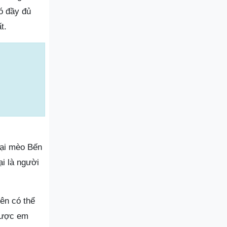
ó đầy đủ
t.
rại mèo Bến
i là người
ên có thể
 được em