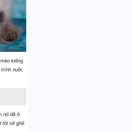
, mèo kiểng
trình nuôi.
m nó đã ở
 tôi sẽ ghé