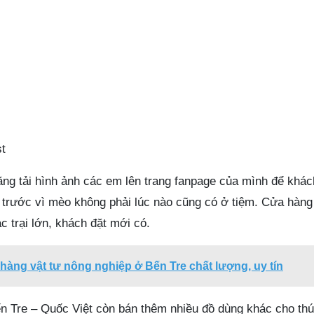
t
g tải hình ảnh các em lên trang fanpage của mình để khá
g trước vì mèo không phải lúc nào cũng có ở tiệm. Cửa hàng
c trại lớn, khách đặt mới có.
hàng vật tư nông nghiệp ở Bến Tre chất lượng, uy tín
n Tre – Quốc Việt còn bán thêm nhiều đồ dùng khác cho th