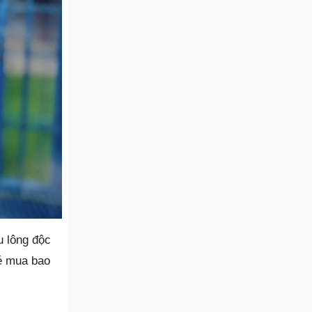
 lông độc
hé mua bao