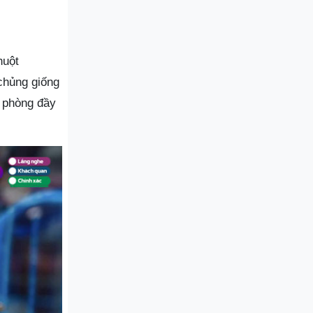
huột
chủng giống
m phòng đầy