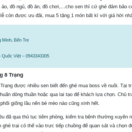
áo, đồ ngủ, đồ ăn, đồ chơi,…cho sen thì cứ ghé đảm bảo c
lễ còn được ưu đãi, mua 5 tặng 1 món bất kì với giá hời nhấ
 Minh, Bến Tre
– Quốc Việt – 0943343305
ng 8 Trạng
 Trạng được nhiều sen biết đến ghé mua boss về nuôi. Tại t
uẩn dòng thuần hoặc qua lai tạo để khách lựa chọn. Chủ trạ
phối giống lâu nên bé mèo nào cũng xinh hết.
ều đã qua thủ tục tiêm phòng, kiểm tra bệnh thường xuyên n
 ghé trại có thể vào trực tiếp chuồng để quan sát và chọn