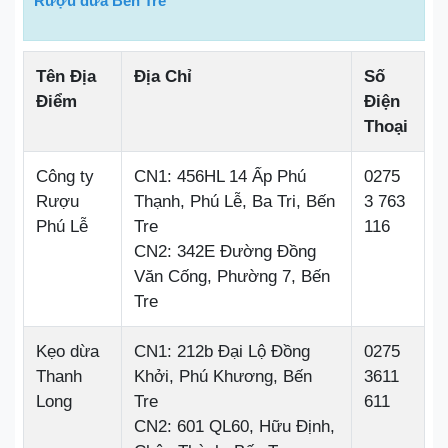
Rượu dừa Bến Tre
Tên Địa
Địa Chỉ
Số
Điểm
Điện
Thoại
Công ty
CN1: 456HL 14 Ấp Phú
0275
Rượu
Thạnh, Phú Lễ, Ba Tri, Bến
3 763
Phú Lễ
Tre
116
CN2: 342E Đường Đồng
Văn Cống, Phường 7, Bến
Tre
Kẹo dừa
CN1: 212b Đại Lộ Đồng
0275
Thanh
Khởi, Phú Khương, Bến
3611
Long
Tre
611
CN2: 601 QL60, Hữu Định,