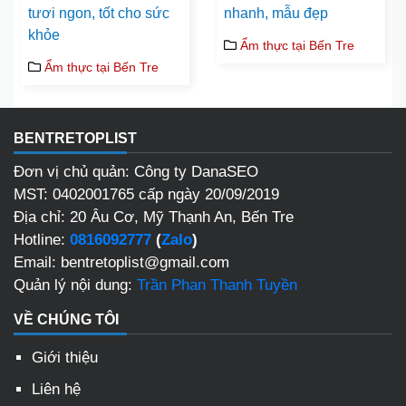
tươi ngon, tốt cho sức
nhanh, mẫu đẹp
khỏe
Ẩm thực tại Bến Tre
Ẩm thực tại Bến Tre
BENTRETOPLIST
Đơn vị chủ quản: Công ty DanaSEO
MST: 0402001765 cấp ngày 20/09/2019
Địa chỉ: 20 Âu Cơ, Mỹ Thạnh An, Bến Tre
Hotline:
0816092777
(
Zalo
)
Email: bentretoplist@gmail.com
Quản lý nội dung:
Trần Phan Thanh Tuyền
VỀ CHÚNG TÔI
Giới thiệu
Liên hệ