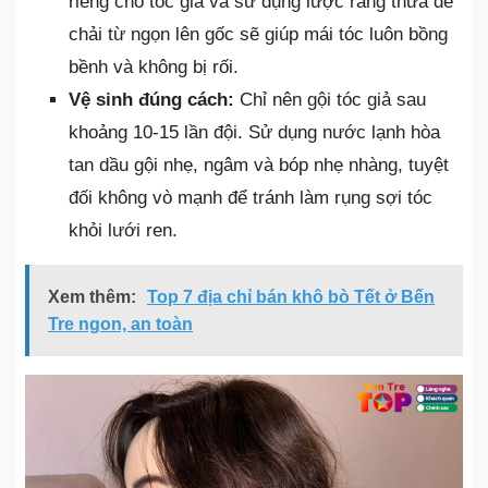
riêng cho tóc giả và sử dụng lược răng thưa để
chải từ ngọn lên gốc sẽ giúp mái tóc luôn bồng
bềnh và không bị rối.
Vệ sinh đúng cách:
Chỉ nên gội tóc giả sau
khoảng 10-15 lần đội. Sử dụng nước lạnh hòa
tan dầu gội nhẹ, ngâm và bóp nhẹ nhàng, tuyệt
đối không vò mạnh để tránh làm rụng sợi tóc
khỏi lưới ren.
Xem thêm:
Top 7 địa chỉ bán khô bò Tết ở Bến
Tre ngon, an toàn