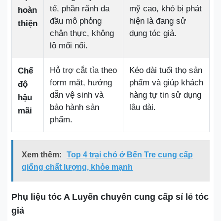
tế, phần rãnh da
mỹ cao, khó bị phát
hoàn
đầu mô phỏng
hiện là đang sử
thiện
chân thực, không
dụng tóc giả.
lộ mối nối.
Hỗ trợ cắt tỉa theo
Kéo dài tuổi thọ sản
Chế
form mặt, hướng
phẩm và giúp khách
độ
dẫn vệ sinh và
hàng tự tin sử dụng
hậu
bảo hành sản
lâu dài.
mãi
phẩm.
Xem thêm:
Top 4 trại chó ở Bến Tre cung cấp
giống chất lượng, khỏe mạnh
Phụ liệu tóc A Luyến chuyên cung cấp sỉ lẻ tóc
giả