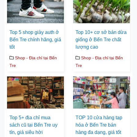
Top 5 shop giày auth ở
Top 10+ cơ sở bán dừa
Bến Tre chính hãng, giá
giống ở Bến Tre chất
tốt
lượng cao
Shop - Địa chỉ tại Bến
Shop - Địa chỉ tại Bến
Tre
Tre
Top 5+ địa chỉ mua
TOP 10 cửa hàng tạp
sách cũ tại Bến Tre uy
hóa ở Bến Tre bán
tín, giá siêu hời
hàng đa dạng, giá tốt