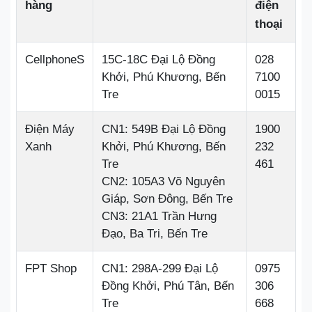
hàng
điện
thoại
CellphoneS
15C-18C Đại Lộ Đồng
028
Khởi, Phú Khương, Bến
7100
Tre
0015
Điện Máy
CN1: 549B Đại Lộ Đồng
1900
Xanh
Khởi, Phú Khương, Bến
232
Tre
461
CN2: 105A3 Võ Nguyên
Giáp, Sơn Đông, Bến Tre
CN3: 21A1 Trần Hưng
Đạo, Ba Tri, Bến Tre
FPT Shop
CN1: 298A-299 Đại Lộ
0975
Đồng Khởi, Phú Tân, Bến
306
Tre
668