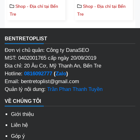
Shop - Địa chỉ tại Bến
Shop - Địa chỉ tại Bến
Tre
Tre
BENTRETOPLIST
Đơn vị chủ quản: Công ty DanaSEO
MST: 0402001765 cấp ngày 20/09/2019
Địa chỉ: 20 Âu Cơ, Mỹ Thạnh An, Bến Tre
Hotline:
0816092777
(
Zalo
)
Email: bentretoplist@gmail.com
Quản lý nội dung:
Trần Phan Thanh Tuyền
VỀ CHÚNG TÔI
Giới thiệu
Liên hệ
Góp ý