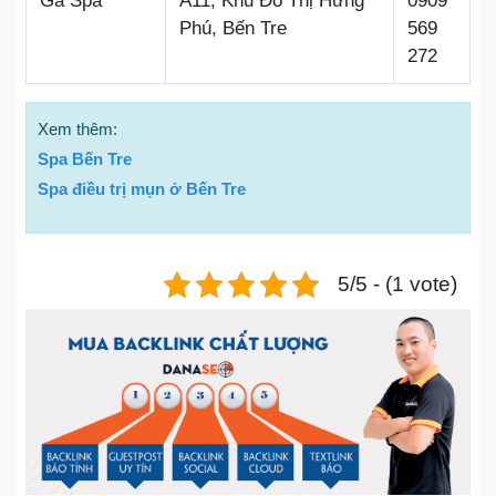
Gà Spa
A11, Khu Đô Thị Hưng
0909
Phú, Bến Tre
569
272
Xem thêm:
Spa Bến Tre
Spa điều trị mụn ở Bến Tre
5/5 - (1 vote)