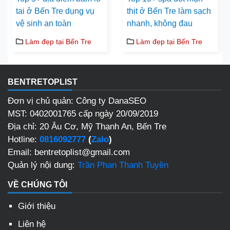
tai ở Bến Tre dụng vụ
thịt ở Bến Tre làm sạch
vệ sinh an toàn
nhanh, không đau
Làm đẹp tại Bến Tre
Làm đẹp tại Bến Tre
BENTRETOPLIST
Đơn vị chủ quản: Công ty DanaSEO
MST: 0402001765 cấp ngày 20/09/2019
Địa chỉ: 20 Âu Cơ, Mỹ Thạnh An, Bến Tre
Hotline:
0816092777
(
Zalo
)
Email: bentretoplist@gmail.com
Quản lý nội dung:
Trần Phan Thanh Tuyền
VỀ CHÚNG TÔI
Giới thiệu
Liên hệ