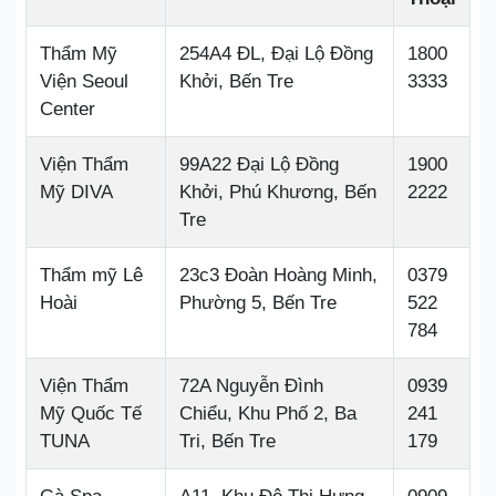
Thẩm Mỹ
254A4 ĐL, Đại Lộ Đồng
1800
Viện Seoul
Khởi, Bến Tre
3333
Center
Viện Thẩm
99A22 Đại Lộ Đồng
1900
Mỹ DIVA
Khởi, Phú Khương, Bến
2222
Tre
Thẩm mỹ Lê
23c3 Đoàn Hoàng Minh,
0379
Hoài
Phường 5, Bến Tre
522
784
Viện Thẩm
72A Nguyễn Đình
0939
Mỹ Quốc Tế
Chiểu, Khu Phố 2, Ba
241
TUNA
Tri, Bến Tre
179