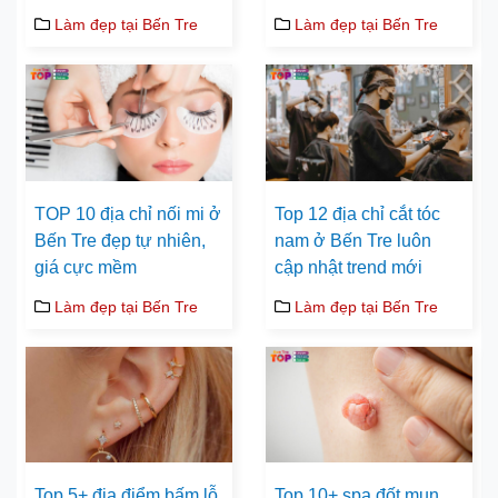
Làm đẹp tại Bến Tre
Làm đẹp tại Bến Tre
TOP 10 địa chỉ nối mi ở
Top 12 địa chỉ cắt tóc
Bến Tre đẹp tự nhiên,
nam ở Bến Tre luôn
giá cực mềm
cập nhật trend mới
Làm đẹp tại Bến Tre
Làm đẹp tại Bến Tre
Top 5+ địa điểm bấm lỗ
Top 10+ spa đốt mụn