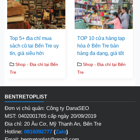
Top 5+ địa chỉ mua
TOP 10 cửa hàng tạp
sách cũ tại Bến Tre uy
hóa ở Bến Tre bán
tín, giá siêu hời
hàng đa dạng, giá tốt
Shop - Địa chỉ tại Bến
Shop - Địa chỉ tại Bến
Tre
Tre
BENTRETOPLIST
Đơn vị chủ quản: Công ty DanaSEO
MST: 0402001765 cấp ngày 20/09/2019
Địa chỉ: 20 Âu Cơ, Mỹ Thạnh An, Bến Tre
Hotline:
0816092777
(
Zalo
)
Email: bentretoplist@gmail.com