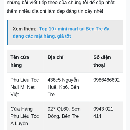
những bài viết tiếp theo của chúng tôi để cập nhật
thêm nhiều địa chỉ làm đẹp đáng tin cậy nhé!
Xem thêm:
Top 10+ mini mart tại Bến Tre đa
dạng các mặt hàng, giá tốt
Tên cửa
Địa chỉ
Số điện
hàng
thoại
Phụ Liệu Tóc
436c5 Nguyễn
0986466692
Nail Mi Nét
Huệ, Kp6, Bến
Việt
Tre
Cửa Hàng
927 QL60, Sơn
0943 021
Phụ Liệu Tóc
Đông, Bến Tre
414
A Luyến