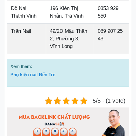
Đồ Nail
196 Kiên Thị
0353 929
Thành Vinh
Nhẫn, Trà Vinh
550
Trân Nail
49/2Đ Mậu Thân
089 907 25
2, Phường 3,
43
Vĩnh Long
Xem thêm:
Phụ kiện nail Bến Tre
5/5 - (1 vote)