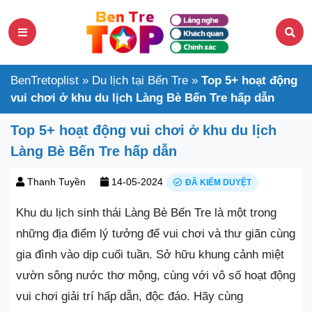
BenTretoplist
»
Du lịch tại Bến Tre
»
Top 5+ hoạt động
vui chơi ở khu du lịch Làng Bè Bến Tre hấp dẫn
Top 5+ hoạt động vui chơi ở khu du lịch
Làng Bè Bến Tre hấp dẫn
Thanh Tuyền
14-05-2024
ĐÃ KIỂM DUYỆT
Khu du lịch sinh thái Làng Bè Bến Tre là một trong
những địa điểm lý tưởng để vui chơi và thư giãn cùng
gia đình vào dịp cuối tuần. Sở hữu khung cảnh miệt
vườn sông nước thơ mộng, cùng với vô số hoạt động
vui chơi giải trí hấp dẫn, độc đáo. Hãy cùng