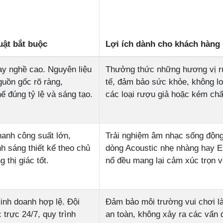
uật bắt buộc
Lợi ích dành cho khách hàng
ay nghề cao. Nguyên liệu
Thưởng thức những hương vị r
uồn gốc rõ ràng,
tế, đảm bảo sức khỏe, không lo
hế đúng tỷ lệ và sáng tạo.
các loại rượu giả hoặc kém chấ
anh công suất lớn,
Trải nghiệm âm nhạc sống động
nh sáng thiết kế theo chủ
dòng Acoustic nhẹ nhàng hay 
g thị giác tốt.
nổ đều mang lại cảm xúc trọn v
inh doanh hợp lệ. Đội
Đảm bảo môi trường vui chơi l
 trực 24/7, quy trình
an toàn, không xảy ra các vấn 