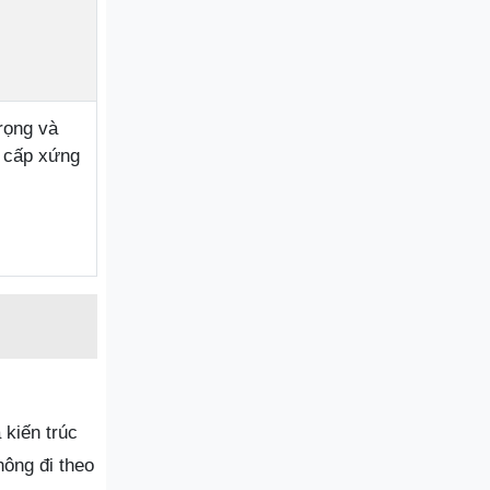
.
rọng và
o cấp xứng
 kiến trúc
hông đi theo