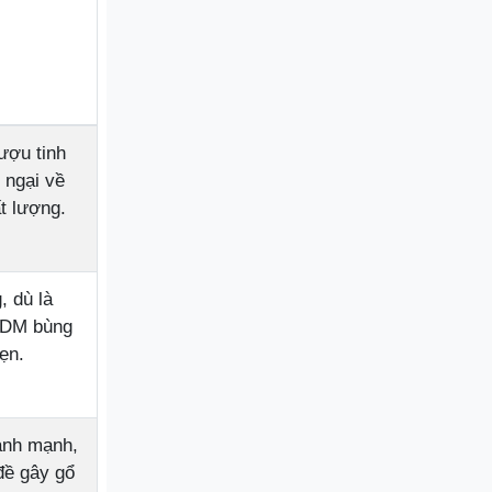
ượu tinh
 ngại về
t lượng.
, dù là
EDM bùng
ẹn.
ành mạnh,
đề gây gổ