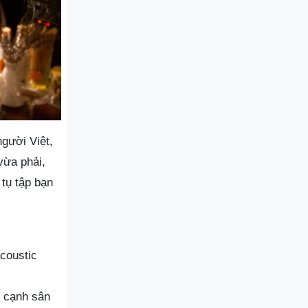
người Việt,
vừa phải,
tụ tập bạn
coustic
p cạnh sân