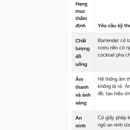
Hạng
mục
thẩm
định
Yêu cầu kỹ th
Bartender có t
Chất
rượu nền có ng
lượng
cocktail pha c
đồ
uống
Hệ thống âm th
Âm
không bị rè. Á
thanh
đề, tạo hiệu ứn
và ánh
sáng
Có giấy phép k
An
ngũ an ninh túc
ninh