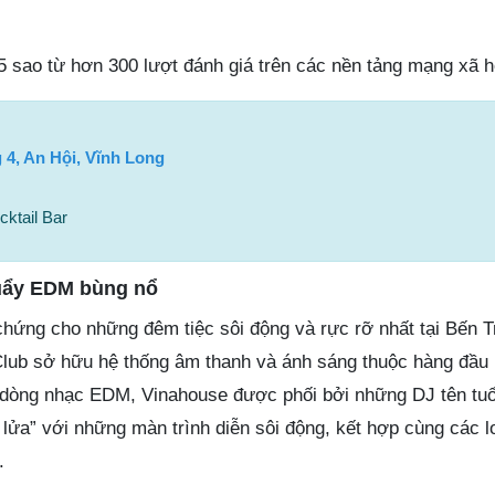
5 sao từ hơn 300 lượt đánh giá trên các nền tảng mạng xã h
4, An Hội, Vĩnh Long
ktail Bar
uẩy EDM bùng nổ
chứng cho những đêm tiệc sôi động và rực rỡ nhất tại Bến T
Club sở hữu hệ thống âm thanh và ánh sáng thuộc hàng đầu
òng nhạc EDM, Vinahouse được phối bởi những DJ tên tuổi.
lửa” với những màn trình diễn sôi động, kết hợp cùng các l
.