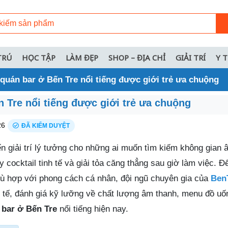
TRÚ
HỌC TẬP
LÀM ĐẸP
SHOP – ĐỊA CHỈ
GIẢI TRÍ
Y 
quán bar ở Bến Tre nổi tiếng được giới trẻ ưa chuộng
 Tre nổi tiếng được giới trẻ ưa chuộng
26
ĐÃ KIỂM DUYỆT
n giải trí lý tưởng cho những ai muốn tìm kiếm không gian 
 cocktail tinh tế và giải tỏa căng thẳng sau giờ làm việc. Đ
ù hợp với phong cách cá nhân, đội ngũ chuyên gia của
BenT
c tế, đánh giá kỹ lưỡng về chất lượng âm thanh, menu đồ u
 bar ở Bến Tre
nổi tiếng hiện nay.