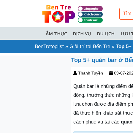
ẨM THỰC
DỊCH VỤ
DU LỊCH
LƯU 
BenTretoplist
»
Giải trí tại Bến Tre
»
Top 5+ 
Top 5+ quán bar ở Bến
Thanh Tuyền
09-07-20
Quán bar là những điểm đế
động, thưởng thức những ly
lựa chọn được địa điểm ph
đã thực hiện khảo sát thự
cách phục vụ tại các
quán