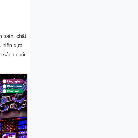
n toàn, chất
c hiện dựa
h sách cuối