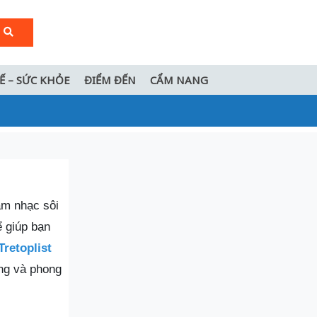
TẾ – SỨC KHỎE
ĐIỂM ĐẾN
CẨM NANG
âm nhạc sôi
ể giúp bạn
retoplist
ống và phong