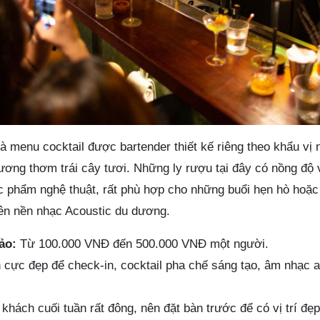
à menu cocktail được bartender thiết kế riêng theo khẩu vị 
hương thơm trái cây tươi. Những ly rượu tại đây có nồng độ 
c phẩm nghệ thuật, rất phù hợp cho những buổi hẹn hò hoặc 
rên nền nhạc Acoustic du dương.
ảo:
Từ 100.000 VNĐ đến 500.000 VNĐ một người.
cực đẹp để check-in, cocktail pha chế sáng tạo, âm nhạc a
hách cuối tuần rất đông, nên đặt bàn trước để có vị trí đẹ