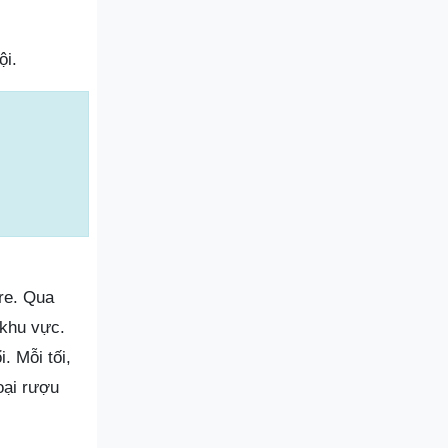
ội.
re. Qua
 khu vực.
 Mỗi tối,
oại rượu