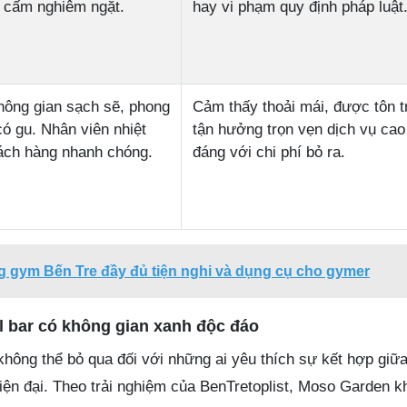
t cấm nghiêm ngặt.
hay vi phạm quy định pháp luật
 không gian sạch sẽ, phong
Cảm thấy thoải mái, được tôn t
có gu. Nhân viên nhiệt
tận hưởng trọn vẹn dịch vụ ca
hách hàng nhanh chóng.
đáng với chi phí bỏ ra.
g gym Bến Tre đầy đủ tiện nghi và dụng cụ cho gymer
l bar có không gian xanh độc đáo
hông thể bỏ qua đối với những ai yêu thích sự kết hợp giữa
iện đại. Theo trải nghiệm của BenTretoplist, Moso Garden k