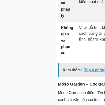
kiểm soát chấ
và
pháp
lý
Vị trí dễ tìm,
Không
cách trang trí 
gian
tình, hỗ trợ k
và
phục
vụ
Xem thêm:
Top 6 phòn
Moso Garden – Cocktai
Moso Garden là điểm đến k
xanh và văn hóa cocktail h