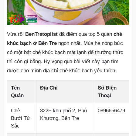
Vừa rồi
BenTretoplist
đã điểm qua top 5 quán
chè
khúc bạch ở Bến Tre
ngon nhất. Mùa hè nóng bức
có một bát chè khúc bạch mát lạnh để thưởng thức
thì còn gì bằng. Hy vọng qua bài viết này bạn tìm
được cho mình địa chỉ chè khúc bạch yêu thích.
Tên
Địa Chỉ
Số Điện
Quán
Thoại
Chè
322F khu phố 2, Phú
0896656479
Bưởi Tứ
Khương, Bến Tre
Sắc