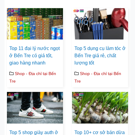
Top 11 đại lý nước ngọt
Top 5 dụng cụ làm tóc ở
ở Bến Tre có giá tốt,
Bến Tre giá rẻ, chất
giao hàng nhanh
lượng tốt
Shop - Địa chỉ tại Bến
Shop - Địa chỉ tại Bến
Tre
Tre
Top 5 shop giày auth ở
Top 10+ cơ sở bán dừa