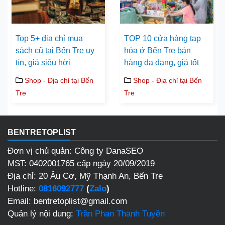
Top 5+ địa chỉ mua
TOP 10 cửa hàng tạp
sách cũ tại Bến Tre uy
hóa ở Bến Tre bán
tín, giá siêu hời
hàng đa dạng, giá tốt
Shop - Địa chỉ tại Bến
Shop - Địa chỉ tại Bến
Tre
Tre
BENTRETOPLIST
Đơn vị chủ quản: Công ty DanaSEO
MST: 0402001765 cấp ngày 20/09/2019
Địa chỉ: 20 Âu Cơ, Mỹ Thạnh An, Bến Tre
Hotline:
0816092777
(
Zalo
)
Email: bentretoplist@gmail.com
Quản lý nội dung:
Trần Phan Thanh Tuyền