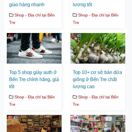
giao hàng nhanh
lượng tốt
Shop - Địa chỉ tại Bến
Shop - Địa chỉ tại Bến
Tre
Tre
Top 5 shop giày auth ở
Top 10+ cơ sở bán dừa
Bến Tre chính hãng, giá
giống ở Bến Tre chất
tốt
lượng cao
Shop - Địa chỉ tại Bến
Shop - Địa chỉ tại Bến
Tre
Tre