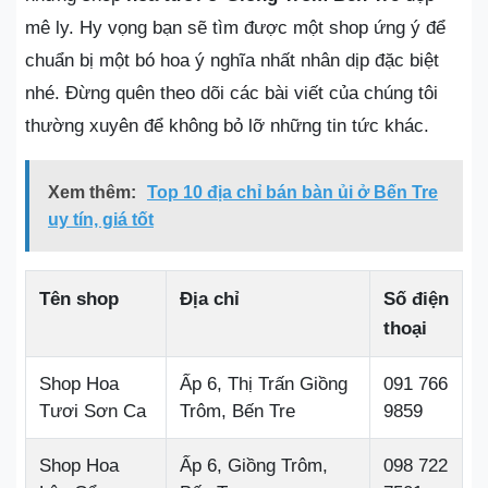
mê ly. Hy vọng bạn sẽ tìm được một shop ứng ý để
chuẩn bị một bó hoa ý nghĩa nhất nhân dịp đặc biệt
nhé. Đừng quên theo dõi các bài viết của chúng tôi
thường xuyên để không bỏ lỡ những tin tức khác.
Xem thêm:
Top 10 địa chỉ bán bàn ủi ở Bến Tre
uy tín, giá tốt
Tên shop
Địa chỉ
Số điện
thoại
Shop Hoa
Ấp 6, Thị Trấn Giồng
091 766
Tươi Sơn Ca
Trôm, Bến Tre
9859
Shop Hoa
Ấp 6, Giồng Trôm,
098 722