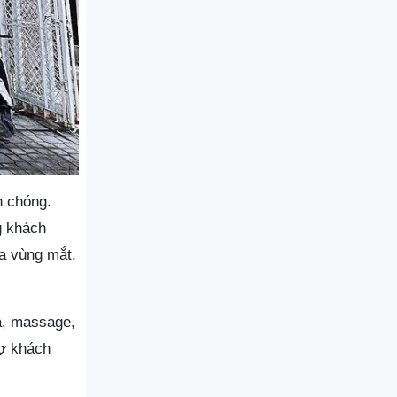
h chóng.
g khách
da vùng mắt.
a, massage,
rợ khách