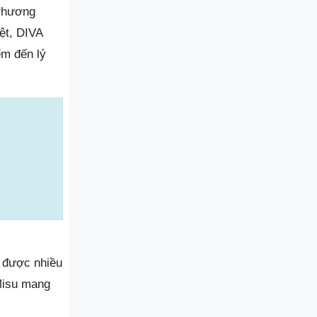
 Phương
ệt, DIVA
ểm đến lý
a được nhiều
 Misu mang