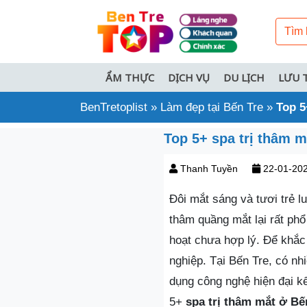
ẨM THỰC
DỊCH VỤ
DU LỊCH
LƯU 
BenTretoplist
»
Làm đẹp tại Bến Tre
»
Top 5
Top 5+ spa trị thâm 
Thanh Tuyền
22-01-20
Đôi mắt sáng và tươi trẻ l
thâm quầng mắt lại rất phổ
hoạt chưa hợp lý. Để khắc
nghiệp. Tại Bến Tre, có n
dụng công nghệ hiện đại kết
5+
spa trị thâm mắt ở Bế