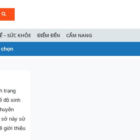
TẾ – SỨC KHỎE
ĐIỂM ĐẾN
CẨM NANG
n chọn
h trạng
ế độ sinh
chuyên
ơ sở này sử
 giới thiệu