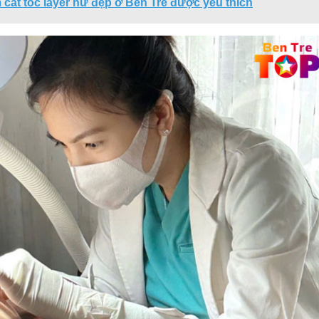
 cắt tóc layer nữ đẹp ở Bến Tre được yêu thích