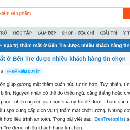
TRÚ
HỌC TẬP
LÀM ĐẸP
SHOP – ĐỊA CHỈ
GIẢI TRÍ
Y 
+ spa trị thâm mắt ở Bến Tre được nhiều khách hàng ti
mắt ở Bến Tre được nhiều khách hàng tin chọn
26
ĐÃ KIỂM DUYỆT
uôn giúp gương mặt thêm cuốn hút, tự tin hơn. Tuy nhiên, tìn
 biến. Nguyên nhân có thể do thiếu ngủ, căng thẳng hoặc ch
 phục, nhiều người lựa chọn spa uy tín để được chăm sóc 
hiều spa cung cấp dịch vụ trị thâm mắt chất lượng. Những c
 hợp liệu trình an toàn. Trong bài viết sau,
BenTretoplist
sẽ
n Tre
được nhiều khách hàng tin chọn.