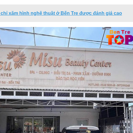
 chỉ xăm hình nghệ thuật ở Bến Tre được đánh giá cao