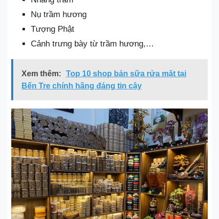
Nụ trầm hương
Tượng Phật
Cảnh trưng bày từ trầm hương,…
Xem thêm:
Top 10 shop bán sữa rửa mặt tại
Bến Tre chính hãng đáng tin cậy