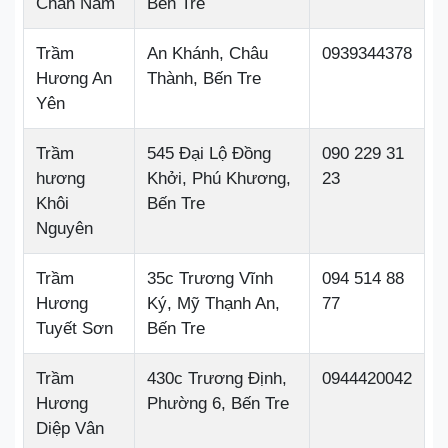
Chấn Nam
Bến Tre
Trầm
An Khánh, Châu
0939344378
Hương An
Thành, Bến Tre
Yên
Trầm
545 Đại Lộ Đồng
090 229 31
hương
Khởi, Phú Khương,
23
Khôi
Bến Tre
Nguyên
Trầm
35c Trương Vĩnh
094 514 88
Hương
Ký, Mỹ Thạnh An,
77
Tuyết Sơn
Bến Tre
Trầm
430c Trương Định,
0944420042
Hương
Phường 6, Bến Tre
Diệp Vân