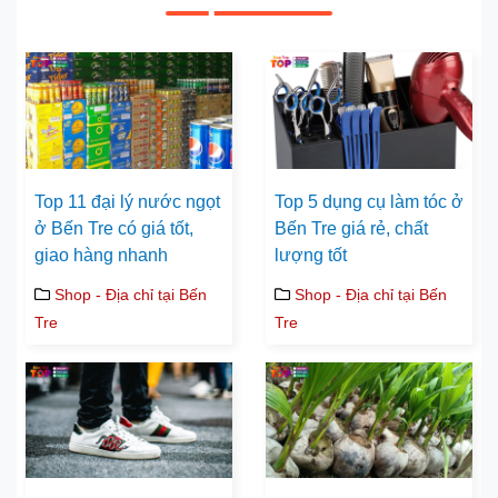
Top 11 đại lý nước ngọt
Top 5 dụng cụ làm tóc ở
ở Bến Tre có giá tốt,
Bến Tre giá rẻ, chất
giao hàng nhanh
lượng tốt
Shop - Địa chỉ tại Bến
Shop - Địa chỉ tại Bến
Tre
Tre