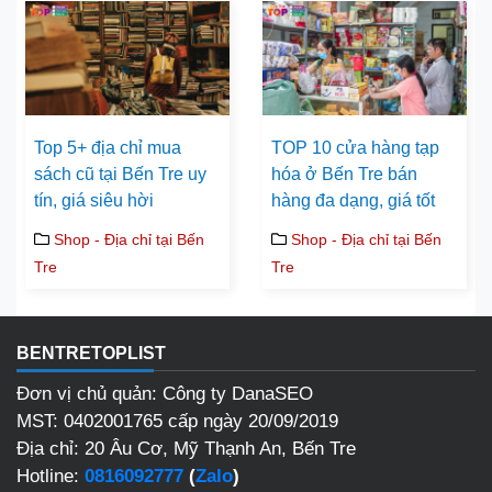
Top 5+ địa chỉ mua
TOP 10 cửa hàng tạp
sách cũ tại Bến Tre uy
hóa ở Bến Tre bán
tín, giá siêu hời
hàng đa dạng, giá tốt
Shop - Địa chỉ tại Bến
Shop - Địa chỉ tại Bến
Tre
Tre
BENTRETOPLIST
Đơn vị chủ quản: Công ty DanaSEO
MST: 0402001765 cấp ngày 20/09/2019
Địa chỉ: 20 Âu Cơ, Mỹ Thạnh An, Bến Tre
Hotline:
0816092777
(
Zalo
)