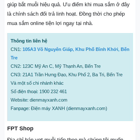
giúp bắt muỗi hiệu quả. Ưu điểm khi mua sắm ở đây
là chính sách đổi trả linh hoạt. Đồng thời cho phép
mua sắm online tiện lợi ngay tại nhà.
Thông tin liên hệ
CN1:
105A3 Võ Nguyên Giáp, Khu Phố Bình Khởi, Bến
Tre
CN2: 123C Mỹ An C, Mỹ Thạnh An, Bến Tre
CN3: 21A1 Trần Hưng Đạo, Khu Phố 2, Ba Tri, Bến Tre
Và một số chi nhánh khác
Số điện thoại: 1900 232 461
Website: dienmayxanh.com
Fanpage: Điện máy XANH (dienmayxanh.com)
FPT Shop
Địa chỉ bán vợt muỗi tiếp theo mà chúng tôi muốn