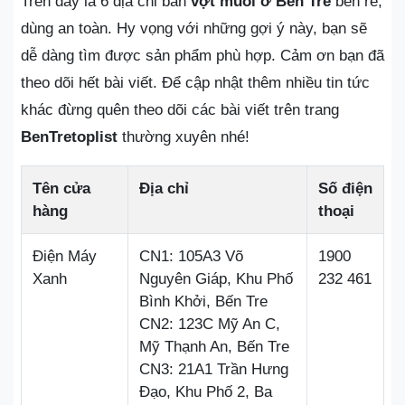
Trên đây là 6 địa chỉ bán
vợt muỗi ở Bến Tre
bền rẻ,
dùng an toàn. Hy vọng với những gợi ý này, bạn sẽ
dễ dàng tìm được sản phẩm phù hợp. Cảm ơn bạn đã
theo dõi hết bài viết. Để cập nhật thêm nhiều tin tức
khác đừng quên theo dõi các bài viết trên trang
BenTretoplist
thường xuyên nhé!
Tên cửa
Địa chỉ
Số điện
hàng
thoại
Điện Máy
CN1: 105A3 Võ
1900
Xanh
Nguyên Giáp, Khu Phố
232 461
Bình Khởi, Bến Tre
CN2: 123C Mỹ An C,
Mỹ Thạnh An, Bến Tre
CN3: 21A1 Trần Hưng
Đạo, Khu Phố 2, Ba