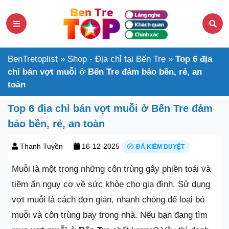
BenTretoplist
»
Shop - Địa chỉ tại Bến Tre
»
Top 6 địa
chỉ bán vợt muỗi ở Bến Tre đảm bảo bền, rẻ, an
toàn
Top 6 địa chỉ bán vợt muỗi ở Bến Tre đảm
bảo bền, rẻ, an toàn
Thanh Tuyền
16-12-2025
ĐÃ KIỂM DUYỆT
Muỗi là một trong những côn trùng gây phiền toái và
tiềm ẩn nguy cơ về sức khỏe cho gia đình. Sử dụng
vợt muỗi là cách đơn giản, nhanh chóng để loại bỏ
muỗi và côn trùng bay trong nhà. Nếu bạn đang tìm