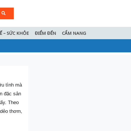
TẾ – SỨC KHỎE
ĐIỂM ĐẾN
CẨM NANG
ữu tình mà
ăn đặc sản
ấy. Theo
 dẻo thơm,