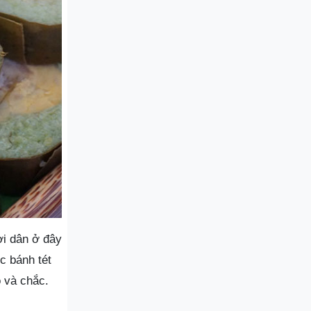
i dân ở đây
c bánh tét
 và chắc.