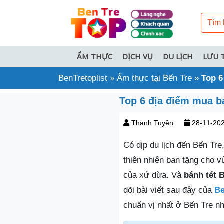
ẨM THỰC
DỊCH VỤ
DU LỊCH
LƯU 
BenTretoplist
»
Ẩm thực tại Bến Tre
»
Top 6
Top 6 địa điểm mua b
Thanh Tuyền
28-11-20
Có dịp du lịch đến Bến Tr
thiên nhiên ban tặng cho 
của xứ dừa. Và
bánh tét 
dõi bài viết sau đây của
Be
chuẩn vị nhất ở Bến Tre nh