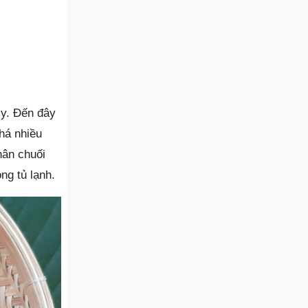
ly. Đến đây
há nhiều
hân chuối
ng tủ lạnh.