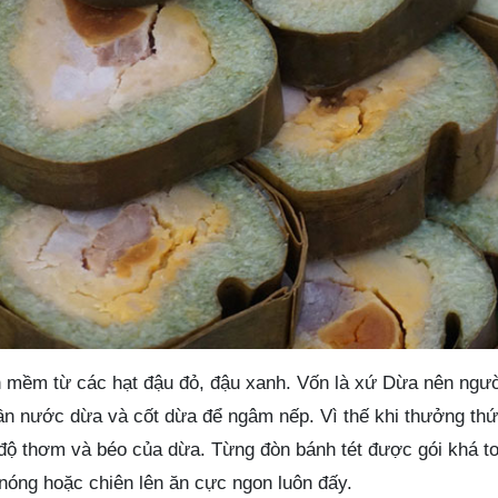
 mềm từ các hạt đậu đỏ, đậu xanh. Vốn là xứ Dừa nên ngườ
hần nước dừa và cốt dừa để ngâm nếp. Vì thế khi thưởng thứ
độ thơm và béo của dừa. Từng đòn bánh tét được gói khá to
 nóng hoặc chiên lên ăn cực ngon luôn đấy.