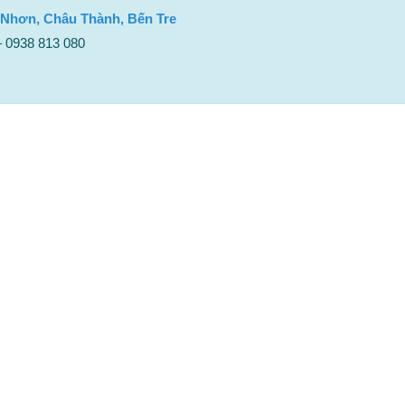
 Nhơn, Châu Thành, Bến Tre
– 0938 813 080