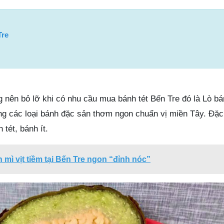
Tre
 nên bỏ lỡ khi có nhu cầu mua bánh tét Bến Tre đó là Lò bá
g các loại bánh đặc sản thơm ngon chuẩn vị miền Tây. Đặc 
tét, bánh ít.
 mì vịt tiềm tại Bến Tre ngon “đỉnh nóc”