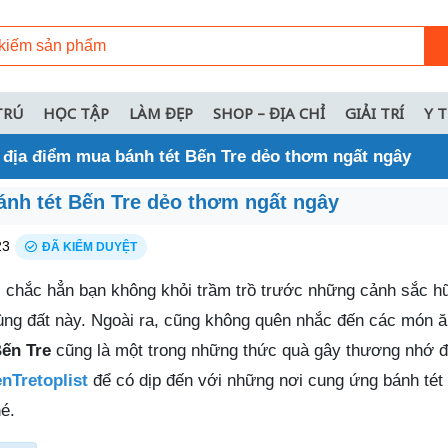
TRÚ
HỌC TẬP
LÀM ĐẸP
SHOP – ĐỊA CHỈ
GIẢI TRÍ
Y 
 địa điểm mua bánh tét Bến Tre dẻo thơm ngất ngây
ánh tét Bến Tre dẻo thơm ngất ngây
23
ĐÃ KIỂM DUYỆT
e, chắc hẳn bạn không khỏi trầm trồ trước những cảnh sắc h
vùng đất này. Ngoài ra, cũng không quên nhắc đến các món 
Bến Tre
cũng là một trong những thức quà gây thương nhớ đ
nTretoplist
để có dịp đến với những nơi cung ứng bánh tét
é.