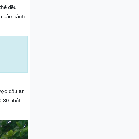
 thế đều
h bảo hành
ược đầu tư
0-30 phút