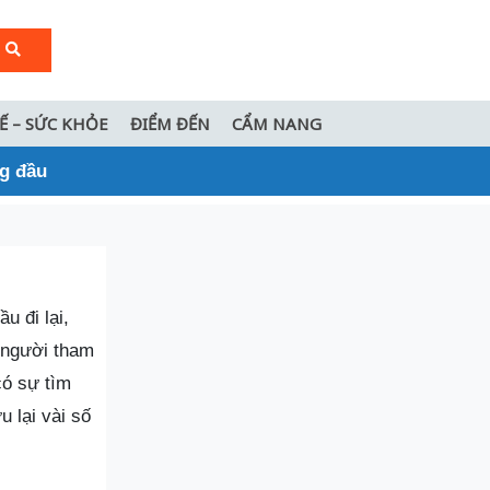
TẾ – SỨC KHỎE
ĐIỂM ĐẾN
CẨM NANG
ng đầu
u đi lại,
 người tham
ó sự tìm
u lại vài số