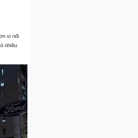
ơn vị nổi
có nhiều