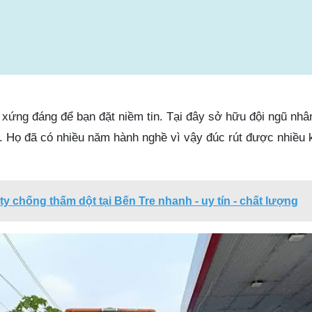
 xứng đáng để bạn đặt niềm tin. Tại đây sở hữu đội ngũ nhâ
i. Họ đã có nhiều năm hành nghề vì vậy đúc rút được nhiều 
ty chống thấm dột tại Bến Tre nhanh - uy tín - chất lượng