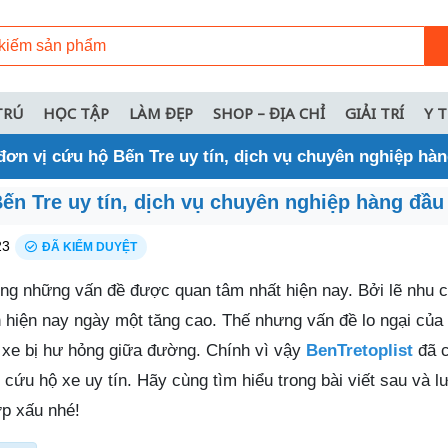
TRÚ
HỌC TẬP
LÀM ĐẸP
SHOP – ĐỊA CHỈ
GIẢI TRÍ
Y 
đơn vị cứu hộ Bến Tre uy tín, dịch vụ chuyên nghiệp hà
ến Tre uy tín, dịch vụ chuyên nghiệp hàng đầu
23
ĐÃ KIỂM DUYỆT
ong những vấn đề được quan tâm nhất hiện nay. Bởi lẽ nhu cầ
n hiện nay ngày một tăng cao. Thế nhưng vấn đề lo ngại của
ng xe bị hư hỏng giữa đường. Chính vì vậy
BenTretoplist
đã c
cứu hộ xe uy tín. Hãy cùng tìm hiểu trong bài viết sau và lư
ợp xấu nhé!