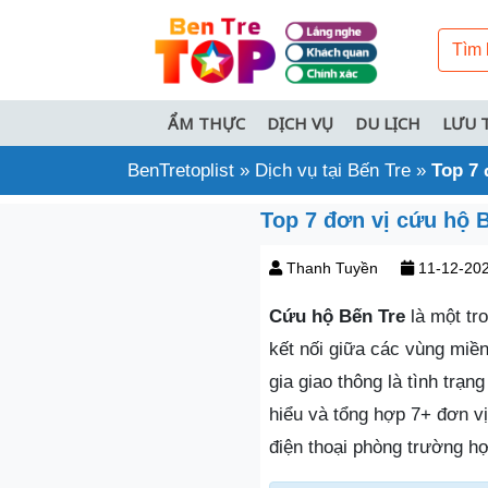
ẨM THỰC
DỊCH VỤ
DU LỊCH
LƯU 
BenTretoplist
»
Dịch vụ tại Bến Tre
»
Top 7 
Top 7 đơn vị cứu hộ B
Thanh Tuyền
11-12-20
Cứu hộ Bến Tre
là một tr
kết nối giữa các vùng miề
gia giao thông là tình trạ
hiểu và tổng hợp 7+ đơn vị 
điện thoại phòng trường h