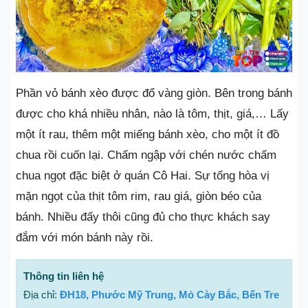
Phần vỏ bánh xèo được đổ vàng giòn. Bên trong bánh
được cho khá nhiều nhân, nào là tôm, thịt, giá,… Lấy
một ít rau, thêm một miếng bánh xèo, cho một ít đồ
chua rồi cuốn lại. Chấm ngập với chén nước chấm
chua ngọt đặc biệt ở quán Cô Hai. Sự tổng hòa vị
mặn ngọt của thịt tôm rim, rau giá, giòn béo của
bánh. Nhiều đấy thôi cũng đủ cho thực khách say
đắm với món bánh này rồi.
Thông tin liên hệ
Địa chỉ:
ĐH18, Phước Mỹ Trung, Mỏ Cày Bắc, Bến Tre