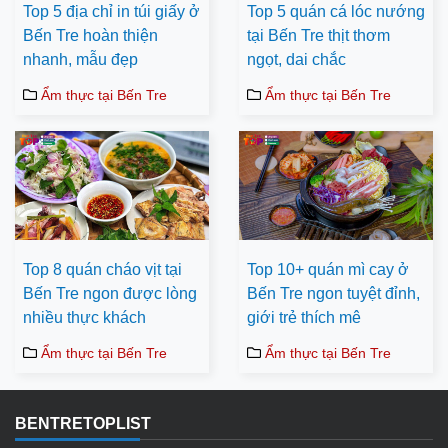
Top 5 địa chỉ in túi giấy ở
Top 5 quán cá lóc nướng
Bến Tre hoàn thiện
tại Bến Tre thịt thơm
nhanh, mẫu đẹp
ngọt, dai chắc
Ẩm thực tại Bến Tre
Ẩm thực tại Bến Tre
Top 8 quán cháo vịt tại
Top 10+ quán mì cay ở
Bến Tre ngon được lòng
Bến Tre ngon tuyệt đỉnh,
nhiều thực khách
giới trẻ thích mê
Ẩm thực tại Bến Tre
Ẩm thực tại Bến Tre
BENTRETOPLIST