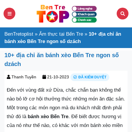
BenTretoplist
»
Ẩm thực tại Bến Tre
»
10+ địa chỉ ăn
bánh xèo Bến Tre ngon số dzách
10+ địa chỉ ăn bánh xèo Bến Tre ngon số
dzách
Thanh Tuyền
21-10-2023
ĐÃ KIỂM DUYỆT
Đến với vùng đất xứ Dừa, chắc chắn bạn không thể
nào bỏ lỡ cơ hội thưởng thức những món ăn đặc sản.
Một trong các món ngon mà du khách nhất định phải
thử đó là
bánh xèo Bến Tre
. Để biết được hương vị
của nó như thế nào, có khác với món bánh xèo miền