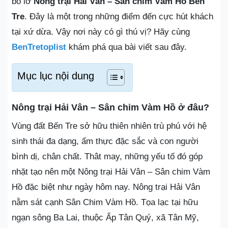
bỏ lỡ
Nông trại Hải Vân – Sân chim Vàm Hồ Bến
Tre
. Đây là một trong những điểm đến cực hút khách
tại xứ dừa. Vậy nơi này có gì thú vị? Hãy cùng
BenTretoplist
khám phá qua bài viết sau đây.
Mục lục nội dung
Nông trại Hải Vân – Sân chim Vàm Hồ ở đâu?
Vùng đất Bến Tre sở hữu thiên nhiên trù phú với hệ
sinh thái đa dạng, ẩm thực đặc sắc và con người
bình dị, chân chất. Thât may, những yếu tố đó góp
nhặt tạo nên một Nông trại Hải Vân – Sân chim Vàm
Hồ đặc biệt như ngày hôm nay. Nông trại Hải Vân
nằm sát cạnh Sân Chim Vàm Hồ. Tọa lạc tại hữu
ngạn sông Ba Lai, thuộc Ấp Tân Quý, xã Tân Mỹ,