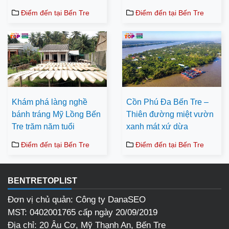
Điểm đến tại Bến Tre
Điểm đến tại Bến Tre
Khám phá làng nghề
Cồn Phú Đa Bến Tre –
bánh tráng Mỹ Lồng Bến
Thiên đường miệt vườn
Tre trăm năm tuổi
xanh mát xứ dừa
Điểm đến tại Bến Tre
Điểm đến tại Bến Tre
BENTRETOPLIST
Đơn vị chủ quản: Công ty DanaSEO
MST: 0402001765 cấp ngày 20/09/2019
Địa chỉ: 20 Âu Cơ, Mỹ Thạnh An, Bến Tre