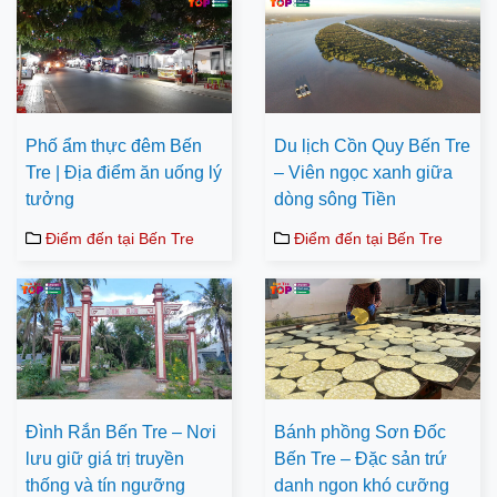
Phố ẩm thực đêm Bến
Du lịch Cồn Quy Bến Tre
Tre | Địa điểm ăn uống lý
– Viên ngọc xanh giữa
tưởng
dòng sông Tiền
Điểm đến tại Bến Tre
Điểm đến tại Bến Tre
Đình Rắn Bến Tre – Nơi
Bánh phồng Sơn Đốc
lưu giữ giá trị truyền
Bến Tre – Đặc sản trứ
thống và tín ngưỡng
danh ngon khó cưỡng