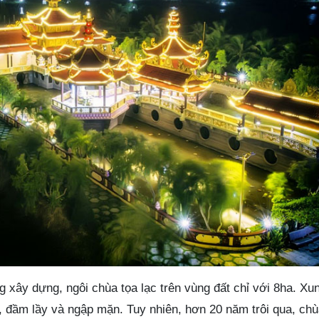
 xây dựng, ngôi chùa tọa lạc trên vùng đất chỉ với 8ha. Xu
i, đầm lầy và ngập mặn. Tuy nhiên, hơn 20 năm trôi qua, ch