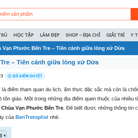
TRÚ
HỌC TẬP
LÀM ĐẸP
SHOP – ĐỊA CHỈ
GIẢI TRÍ
Y 
 Vạn Phước Bến Tre – Tiên cảnh giữa lòng xứ Dừa
Tre – Tiên cảnh giữa lòng xứ Dừa
23
ĐÃ KIỂM DUYỆT
 là điểm tham quan du lịch, ẩm thực đặc sắc mà còn là ch
ồ tôn giáo. Một trong những địa điểm quen thuộc của nhiều t
a
Chùa Vạn Phước Bến Tre
. Để biết được những thông tin ch
đây của
BenTretoplist
nhé.