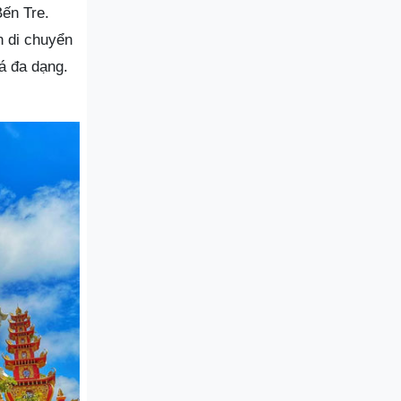
Bến Tre.
n di chuyển
á đa dạng.