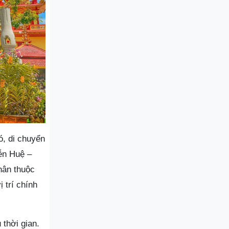
ó, di chuyển
ễn Huệ –
hân thuộc
 trí chính
 thời gian.