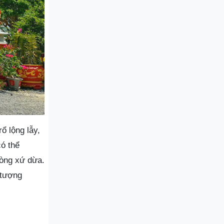
ổ lộng lẫy,
ó thể
lòng xứ dừa.
 tượng