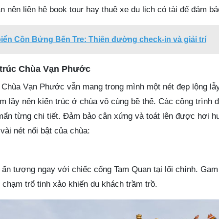
ạn nên liên hệ book tour hay thuê xe du lịch có tài để đảm b
ển Cồn Bửng Bến Tre: Thiên đường check-in và giải trí
n trúc Chùa Vạn Phước
Chùa Vạn Phước vẫn mang trong mình một nét đẹp lộng lẫ
m lầy nên kiến trúc ở chùa vô cùng bề thế. Các công trình
mẩn từng chi tiết. Đảm bảo cân xứng và toát lên được hơi 
vài nét nổi bật của chùa:
 ấn tượng ngay với chiếc cổng Tam Quan tại lối chính. Ga
chạm trổ tinh xảo khiến du khách trầm trồ.