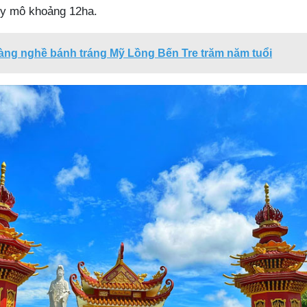
y mô khoảng 12ha.
àng nghề bánh tráng Mỹ Lồng Bến Tre trăm năm tuổi