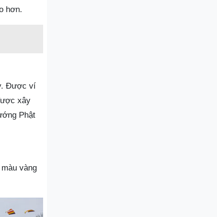
ảo hơn.
y. Được ví
 được xây
hướng Phật
m màu vàng