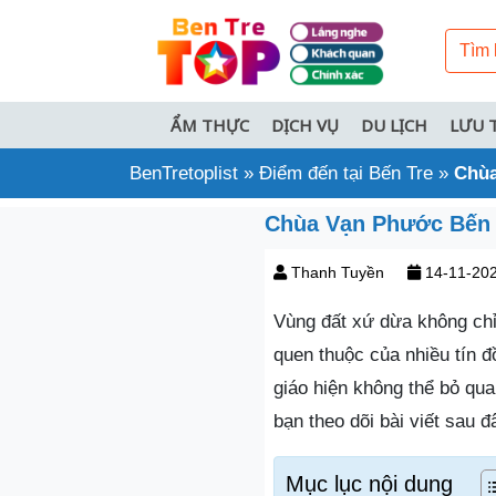
ẨM THỰC
DỊCH VỤ
DU LỊCH
LƯU 
BenTretoplist
»
Điểm đến tại Bến Tre
»
Chùa
Chùa Vạn Phước Bến 
Thanh Tuyền
14-11-20
Vùng đất xứ dừa không chỉ
quen thuộc của nhiều tín đ
giáo hiện không thể bỏ qu
bạn theo dõi bài viết sau 
Mục lục nội dung