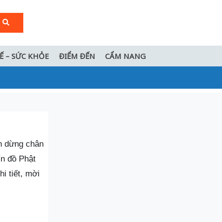
TẾ – SỨC KHỎE
ĐIỂM ĐẾN
CẨM NANG
ốn dừng chân
ín đồ Phật
i tiết, mời