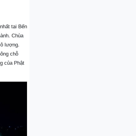
nhất tại Bến
hành. Chùa
vô lượng.
hông chỗ
g của Phật