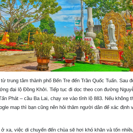
 từ trung tâm thành phố Bến Tre đến Trần Quốc Tuấn. Sau đ
ớng đại lộ Đồng Khởi. Tiếp tục đi dọc theo con đường Nguy
ấn Phát – cầu Ba Lai, chạy xe vào tỉnh lộ 883. Nếu không t
gle map thì bạn cũng nên hỏi thăm người dân để xác định vị
 ở xa, việc di chuyển đến chùa sẽ hơi khó khăn và tốn nhiều