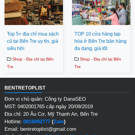
Top 5+ địa chỉ mua sách
TOP 10 cửa hàng tạp
cũ tại Bến Tre uy tín, giá
hóa ở Bến Tre bán hàng
siêu hời
đa dạng, giá tốt
Shop - Địa chỉ tại Bến
Shop - Địa chỉ tại Bến
Tre
Tre
BENTRETOPLIST
Đơn vị chủ quản: Công ty DanaSEO
MST: 0402001765 cấp ngày 20/09/2019
Địa chỉ: 20 Âu Cơ, Mỹ Thạnh An, Bến Tre
Hotline:
0816092777
(
Zalo
)
Email: bentretoplist@gmail.com