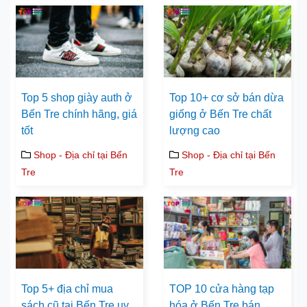
Top 5 shop giày auth ở
Top 10+ cơ sở bán dừa
Bến Tre chính hãng, giá
giống ở Bến Tre chất
tốt
lượng cao
Shop - Địa chỉ tại Bến
Shop - Địa chỉ tại Bến
Tre
Tre
Top 5+ địa chỉ mua
TOP 10 cửa hàng tạp
sách cũ tại Bến Tre uy
hóa ở Bến Tre bán