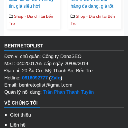
tín, giá siêu hời
hàng đa dạng, giá tốt
Shop - Địa chỉ tại Bến
Shop - Địa chỉ tại Bến
Tre
Tre
BENTRETOPLIST
Đơn vị chủ quản: Công ty DanaSEO
MST: 0402001765 cấp ngày 20/09/2019
Địa chỉ: 20 Âu Cơ, Mỹ Thạnh An, Bến Tre
Hotline:
0816092777
(
Zalo
)
Email: bentretoplist@gmail.com
Quản lý nội dung:
Trần Phan Thanh Tuyền
VỀ CHÚNG TÔI
Giới thiệu
Liên hệ