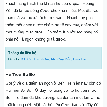
khách hàng thích thú khi ăn hủ tiếu ở quán Hoàng
Yến đó là rau sống được cho khá nhiều. Một dĩa rau
toàn giá và rau xà lách tươi sạch. Nhanh tay pha
thêm một chén nước chấm sa tế cay cay, chấm với
một miếng mực tươi. Húp thêm ít nước lèo nóng hổi
phải nói là ngon không gì tả được.
Thông tin liên hệ
Địa chỉ:
ĐT882, Thành An, Mỏ Cày Bắc, Bến Tre
Hủ Tiếu Ba Bời
Gợi ý về địa điểm ăn ngon ở Bến Tre hiện nay còn có
Hủ Tiếu Ba Bời. Ở đây nổi tiếng với tô hủ tiếu mực
Bến Tre đậm đà khó cưỡng. Đã đến ăn một lần là mê
mãi không dứt. Một bát hủ tiếu được bán với đầy đủ