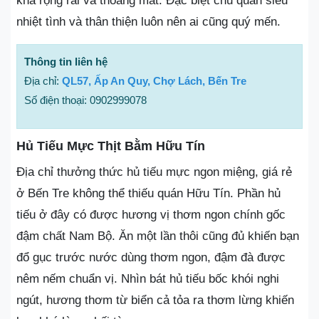
khá rộng rãi và thoáng mát. Đặc biệt chủ quán siêu
nhiệt tình và thân thiện luôn nên ai cũng quý mến.
Thông tin liên hệ
Địa chỉ:
QL57, Ấp An Quy, Chợ Lách, Bến Tre
Số điện thoại: 0902999078
Hủ Tiếu Mực Thịt Bằm Hữu Tín
Địa chỉ thưởng thức hủ tiếu mực ngon miệng, giá rẻ
ở Bến Tre không thể thiếu quán Hữu Tín. Phần hủ
tiếu ở đây có được hương vị thơm ngon chính gốc
đậm chất Nam Bộ. Ăn một lần thôi cũng đủ khiến bạn
đổ gục trước nước dùng thơm ngon, đậm đà được
nêm nếm chuẩn vị. Nhìn bát hủ tiếu bốc khói nghi
ngút, hương thơm từ biển cả tỏa ra thơm lừng khiến