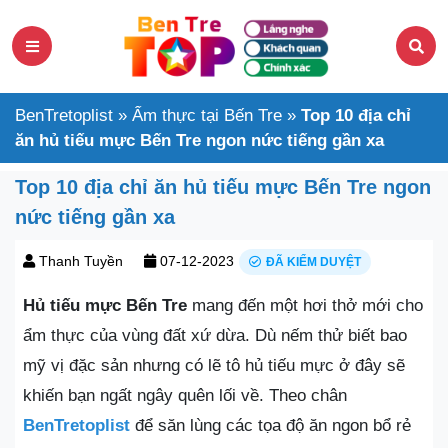
BenTretoplist
»
Ẩm thực tại Bến Tre
»
Top 10 địa chỉ
ăn hủ tiếu mực Bến Tre ngon nức tiếng gần xa
Top 10 địa chỉ ăn hủ tiếu mực Bến Tre ngon
nức tiếng gần xa
Thanh Tuyền
07-12-2023
ĐÃ KIỂM DUYỆT
Hủ tiếu mực Bến Tre
mang đến một hơi thở mới cho
ẩm thực của vùng đất xứ dừa. Dù nếm thử biết bao
mỹ vị đặc sản nhưng có lẽ tô hủ tiếu mực ở đây sẽ
khiến bạn ngất ngây quên lối về. Theo chân
BenTretoplist
để săn lùng các tọa độ ăn ngon bổ rẻ