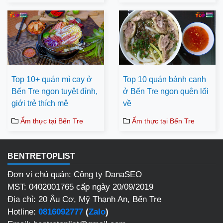
Top 10+ quán mì cay ở
Top 10 quán bánh canh
Bến Tre ngon tuyệt đỉnh,
ở Bến Tre ngon quên lối
giới trẻ thích mê
về
Ẩm thực tại Bến Tre
Ẩm thực tại Bến Tre
BENTRETOPLIST
Đơn vị chủ quản: Công ty DanaSEO
MST: 0402001765 cấp ngày 20/09/2019
Địa chỉ: 20 Âu Cơ, Mỹ Thạnh An, Bến Tre
Hotline:
0816092777
(
Zalo
)