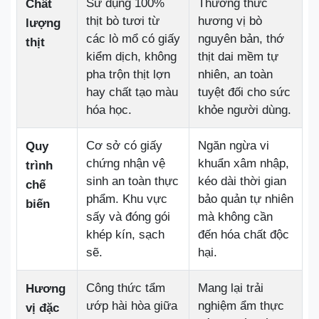
Sử dụng 100%
Thưởng thức
Chất
thịt bò tươi từ
hương vị bò
lượng
các lò mổ có giấy
nguyên bản, thớ
thịt
kiểm dịch, không
thịt dai mềm tự
pha trộn thịt lợn
nhiên, an toàn
hay chất tạo màu
tuyệt đối cho sức
hóa học.
khỏe người dùng.
Cơ sở có giấy
Ngăn ngừa vi
Quy
chứng nhận vệ
khuẩn xâm nhập,
trình
sinh an toàn thực
kéo dài thời gian
chế
phẩm. Khu vực
bảo quản tự nhiên
biến
sấy và đóng gói
mà không cần
khép kín, sạch
đến hóa chất độc
sẽ.
hại.
Công thức tẩm
Mang lại trải
Hương
ướp hài hòa giữa
nghiệm ẩm thực
vị đặc