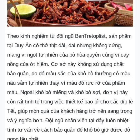
Theo kinh nghiệm từ đội ngũ BenTretoplist, sản phẩm
tại Duy Ân có thớ thịt dài, dai nhưng không cứng,
mang vị ngọt tự nhiên của bò hòa quyện cùng vị cay
nồng của ớt hiểm. Cơ sở này không sử dụng chất
bảo quản, do đó màu sắc của khô bò thường có màu
nâu sẫm tự nhiên thay vì màu đỏ rực rỡ của phẩm
màu. Ngoài khô bò miếng và khô bò sợi, đơn vị này
còn rất tinh tế trong việc thiết kế bao bì cho các dịp lễ
Tết, giúp món quà của khách hàng trở nên sang trọng
và ý nghĩa hơn. Đội ngũ nhân viên tại đây luôn nhiệt
tình tư vấn về cách bảo quản để khô bò giữ được độ
ngon lâu nhất.