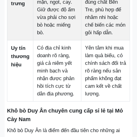
mặn, ngọt, cay.
đúng chất Bến
trưng
Giữ được độ ẩm
Tre, phù hợp để
vừa phải cho sợi
nhâm nhi hoặc
bò hoặc miếng
chế biến các món
bò.
gỏi hấp dẫn.
Có địa chỉ kinh
Yên tâm khi mua
Uy tín
doanh rõ ràng,
làm quà biếu, có
thương
giá cả niêm yết
chính sách đổi trả
hiệu
minh bạch và
rõ ràng nếu sản
nhận được phản
phẩm không đạt
hồi tích cực từ
cam kết về chất
dân địa phương.
lượng.
Khô bò Duy Ân chuyên cung cấp sỉ lẻ tại Mỏ
Cày Nam
Khô bò Duy Ân là điểm đến đầu tiên cho những ai