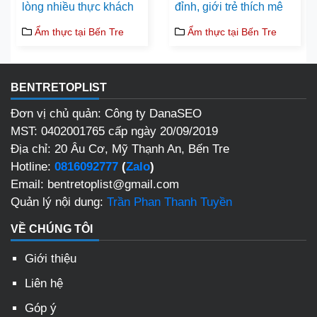
lòng nhiều thực khách
đỉnh, giới trẻ thích mê
Ẩm thực tại Bến Tre
Ẩm thực tại Bến Tre
BENTRETOPLIST
Đơn vị chủ quản: Công ty DanaSEO
MST: 0402001765 cấp ngày 20/09/2019
Địa chỉ: 20 Âu Cơ, Mỹ Thạnh An, Bến Tre
Hotline:
0816092777
(
Zalo
)
Email: bentretoplist@gmail.com
Quản lý nội dung:
Trần Phan Thanh Tuyền
VỀ CHÚNG TÔI
Giới thiệu
Liên hệ
Góp ý