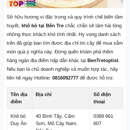
Sở hữu hương vị đặc trưng và quy trình chế biến tâm
huyết,
khô bò tại Bến Tre
chắc chắn sẽ làm hài lòng
những thực khách khó tính nhất. Hy vọng danh sách
trên đã giúp bạn tìm được địa chỉ tin cậy để mua sắm
món quà ý nghĩa này. Đừng quên khám phá thêm
hàng ngàn địa điểm hấp dẫn khác tại
BenTretoplist
.
Nếu bạn là chủ doanh nghiệp và muốn hợp tác, hãy
liên hệ ngay Hotline:
0816092777
để được hỗ trợ.
Tên địa
Địa chỉ
Số điện
điểm
thoại
Khô bò
40 Bình Tây, Cẩm
0389 661
Duy Ân
Sơn, Mỏ Cày Nam,
607