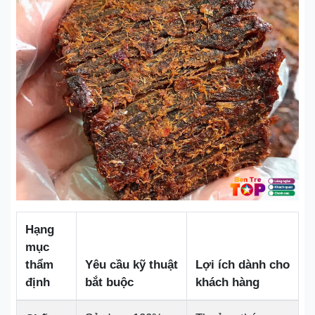
Hạng
mục
thẩm
Yêu cầu kỹ thuật
Lợi ích dành cho
định
bắt buộc
khách hàng