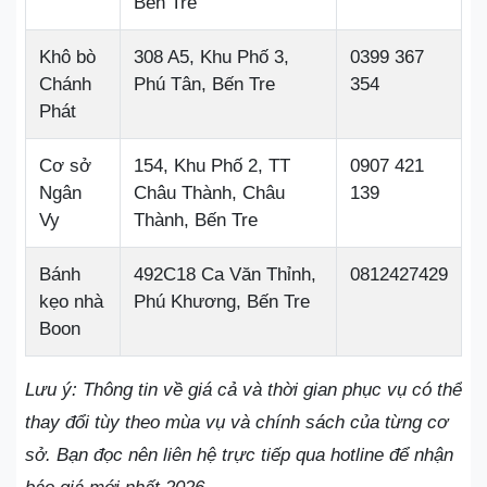
Bến Tre
Khô bò
308 A5, Khu Phố 3,
0399 367
Chánh
Phú Tân, Bến Tre
354
Phát
Cơ sở
154, Khu Phố 2, TT
0907 421
Ngân
Châu Thành, Châu
139
Vy
Thành, Bến Tre
Bánh
492C18 Ca Văn Thỉnh,
0812427429
kẹo nhà
Phú Khương, Bến Tre
Boon
Lưu ý: Thông tin về giá cả và thời gian phục vụ có thể
thay đổi tùy theo mùa vụ và chính sách của từng cơ
sở. Bạn đọc nên liên hệ trực tiếp qua hotline để nhận