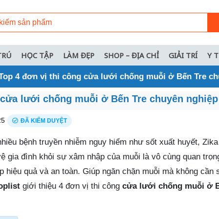
TRÚ
HỌC TẬP
LÀM ĐẸP
SHOP – ĐỊA CHỈ
GIẢI TRÍ
Y 
Top 4 đơn vị thi công cửa lưới chống muỗi ở Bến Tre c
g cửa lưới chống muỗi ở Bến Tre chuyên nghiệp
25
ĐÃ KIỂM DUYỆT
nhiều bệnh truyền nhiễm nguy hiểm như sốt xuất huyết, Zika
vệ gia đình khỏi sự xâm nhập của muỗi là vô cùng quan trọn
áp hiệu quả và an toàn. Giúp ngăn chặn muỗi mà không cần 
plist
giới thiệu 4 đơn vị thi công
cửa lưới chống muỗi ở 