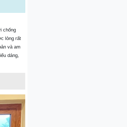
ới chống
c lòng rất
 bản và am
iểu dáng,