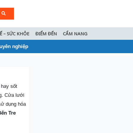
TẾ – SỨC KHỎE
ĐIỂM ĐẾN
CẨM NANG
huyên nghiệp
 hay sốt
g. Cửa lưới
sử dụng hóa
Bến Tre