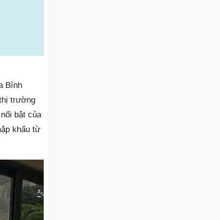
a Bình
thị trường
nổi bật của
hập khẩu từ