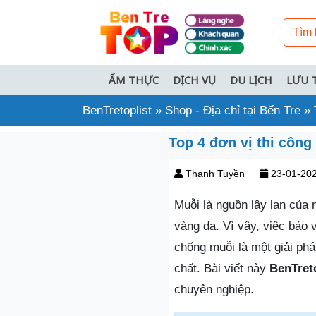
ẨM THỰC
DỊCH VỤ
DU LỊCH
LƯU 
BenTretoplist
»
Shop - Địa chỉ tại Bến Tre
»
Top 4 đơn vị thi côn
Thanh Tuyền
23-01-20
Muỗi là nguồn lây lan của 
vàng da. Vì vậy, việc bảo 
chống muỗi là một giải ph
chất. Bài viết này
BenTreto
chuyên nghiệp.