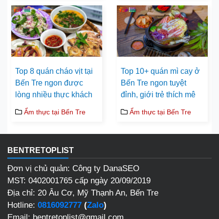
Top 8 quán cháo vịt tại
Top 10+ quán mì cay ở
Bến Tre ngon được
Bến Tre ngon tuyệt
lòng nhiều thực khách
đỉnh, giới trẻ thích mê
Ẩm thực tại Bến Tre
Ẩm thực tại Bến Tre
BENTRETOPLIST
Đơn vị chủ quản: Công ty DanaSEO
MST: 0402001765 cấp ngày 20/09/2019
Địa chỉ: 20 Âu Cơ, Mỹ Thạnh An, Bến Tre
Hotline:
0816092777
(
Zalo
)
Email: bentretoplist@gmail.com