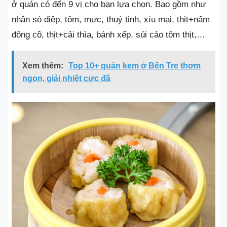
ở quán có đến 9 vị cho bạn lựa chọn. Bao gồm như
nhân sò điệp, tôm, mực, thuỷ tinh, xíu mại, thịt+nấm
đông cô, thịt+cải thìa, bánh xếp, sủi cảo tôm thịt,…
Xem thêm:
Top 10+ quán kem ở Bến Tre thơm
ngon, giải nhiệt cực đã