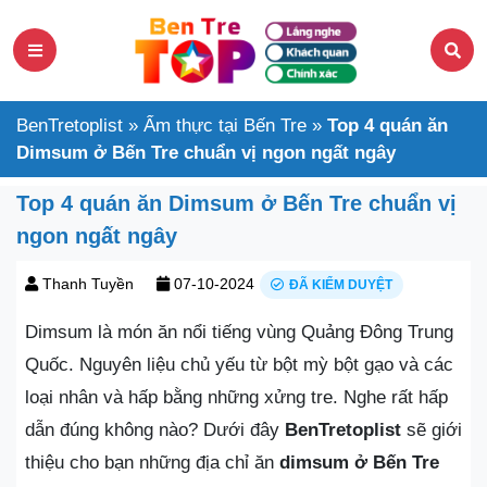
BenTretoplist
»
Ẩm thực tại Bến Tre
»
Top 4 quán ăn
Dimsum ở Bến Tre chuẩn vị ngon ngất ngây
Top 4 quán ăn Dimsum ở Bến Tre chuẩn vị
ngon ngất ngây
Thanh Tuyền
07-10-2024
ĐÃ KIỂM DUYỆT
Dimsum là món ăn nổi tiếng vùng Quảng Đông Trung
Quốc. Nguyên liệu chủ yếu từ bột mỳ bột gạo và các
loại nhân và hấp bằng những xửng tre. Nghe rất hấp
dẫn đúng không nào? Dưới đây
BenTretoplist
sẽ giới
thiệu cho bạn những địa chỉ ăn
dimsum ở Bến Tre