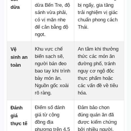
dừa Bến Tre, độ
bị ngấy, gia tăng
dừa
sánh vừa phải,
trải nghiệm vị giác
có vị mặn nhẹ
chuẩn phong cách
để cân bằng độ
Thái.
ngọt.
Khu vực chế
An tâm khi thưởng
Vệ
biến sạch sẽ,
thức các món ăn
sinh an
người bán đeo
đường phố, tránh
toàn
bao tay khi trình
nguy cơ ngộ độc
bày món ăn.
thực phẩm hoặc
Nguồn gốc xoài
các vấn đề về tiêu
rõ ràng.
hóa.
Điểm số đánh
Đảm bảo chọn
Đánh
giá từ cộng
đúng quán ăn đã
giá
đồng địa
được kiểm chứng
thực tế
phương trên 4.5
bởi nhiều người,