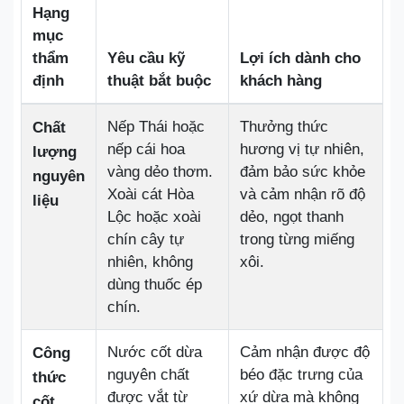
Hạng
mục
thẩm
Yêu cầu kỹ
Lợi ích dành cho
định
thuật bắt buộc
khách hàng
Nếp Thái hoặc
Thưởng thức
Chất
nếp cái hoa
hương vị tự nhiên,
lượng
vàng dẻo thơm.
đảm bảo sức khỏe
nguyên
Xoài cát Hòa
và cảm nhận rõ độ
liệu
Lộc hoặc xoài
dẻo, ngọt thanh
chín cây tự
trong từng miếng
nhiên, không
xôi.
dùng thuốc ép
chín.
Nước cốt dừa
Cảm nhận được độ
Công
nguyên chất
béo đặc trưng của
thức
được vắt từ
xứ dừa mà không
cốt