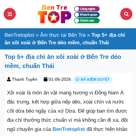
BenTretoplist
»
Ẩm thực tại Bến Tre
»
Top 5+ địa chỉ
ăn xôi xoài ở Bến Tre dẻo mềm, chuẩn Thái
Top 5+ địa chỉ ăn xôi xoài ở Bến Tre dẻo
mềm, chuẩn Thái
Thanh Tuyền
01-06-2026
ĐÃ KIỂM DUYỆT
Xôi xoài là món ăn vặt mang hương vị Đông Nam Á
đặc trưng, kết hợp giữa nếp dẻo, xoài chín và nước
cốt dừa béo ngậy của xứ Dừa. Để giúp bạn tìm được
địa chỉ thưởng thức chuẩn vị mà không cần đi xa, đội
ngũ chuyên gia của
BenTretoplist
đã thực hiện khảo