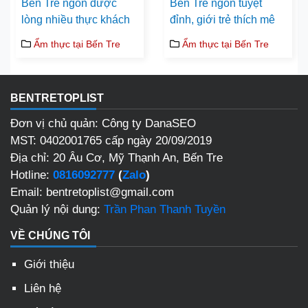
Bến Tre ngon được
Bến Tre ngon tuyệt
lòng nhiều thực khách
đỉnh, giới trẻ thích mê
Ẩm thực tại Bến Tre
Ẩm thực tại Bến Tre
BENTRETOPLIST
Đơn vị chủ quản: Công ty DanaSEO
MST: 0402001765 cấp ngày 20/09/2019
Địa chỉ: 20 Âu Cơ, Mỹ Thạnh An, Bến Tre
Hotline:
0816092777
(
Zalo
)
Email: bentretoplist@gmail.com
Quản lý nội dung:
Trần Phan Thanh Tuyền
VỀ CHÚNG TÔI
Giới thiệu
Liên hệ