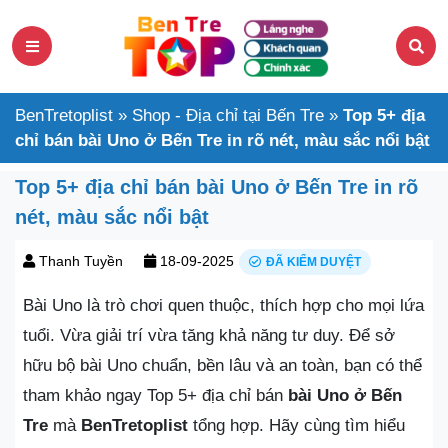
BenTretoplist
»
Shop - Địa chỉ tại Bến Tre
»
Top 5+ địa
chỉ bán bài Uno ở Bến Tre in rõ nét, màu sắc nổi bật
Top 5+ địa chỉ bán bài Uno ở Bến Tre in rõ
nét, màu sắc nổi bật
Thanh Tuyền
18-09-2025
ĐÃ KIỂM DUYỆT
Bài Uno là trò chơi quen thuộc, thích hợp cho mọi lứa
tuổi. Vừa giải trí vừa tăng khả năng tư duy. Để sở
hữu bộ bài Uno chuẩn, bền lâu và an toàn, bạn có thể
tham khảo ngay Top 5+ địa chỉ bán
bài Uno ở Bến
Tre
mà
BenTretoplist
tổng hợp. Hãy cùng tìm hiểu