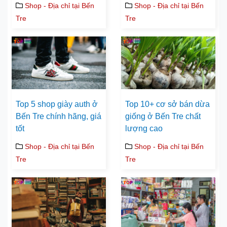
Shop - Địa chỉ tại Bến
Shop - Địa chỉ tại Bến
Tre
Tre
Top 5 shop giày auth ở
Top 10+ cơ sở bán dừa
Bến Tre chính hãng, giá
giống ở Bến Tre chất
tốt
lượng cao
Shop - Địa chỉ tại Bến
Shop - Địa chỉ tại Bến
Tre
Tre