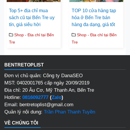
Top 5+ địa chỉ mua
TOP 10 cửa hàng tạp
sách cũ tại Bến Tre uy
hóa ở Bến Tre bán
tín, giá siêu hời
hàng đa dạng, giá tốt
Shop - Địa chỉ tại Bến
Shop - Địa chỉ tại Bến
Tre
Tre
BENTRETOPLIST
Đơn vị chủ quản: Công ty DanaSEO
MST: 0402001765 cấp ngày 20/09/2019
Địa chỉ: 20 Âu Cơ, Mỹ Thạnh An, Bến Tre
Hotline:
0816092777
(
Zalo
)
Email: bentretoplist@gmail.com
Quản lý nội dung:
Trần Phan Thanh Tuyền
VỀ CHÚNG TÔI