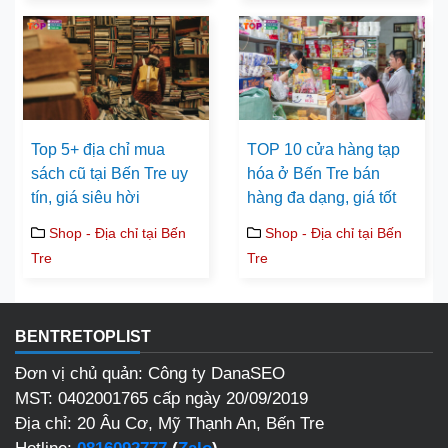
Top 5+ địa chỉ mua
TOP 10 cửa hàng tạp
sách cũ tại Bến Tre uy
hóa ở Bến Tre bán
tín, giá siêu hời
hàng đa dạng, giá tốt
Shop - Địa chỉ tại Bến
Shop - Địa chỉ tại Bến
Tre
Tre
BENTRETOPLIST
Đơn vị chủ quản: Công ty DanaSEO
MST: 0402001765 cấp ngày 20/09/2019
Địa chỉ: 20 Âu Cơ, Mỹ Thạnh An, Bến Tre