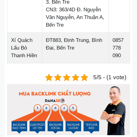
3, Bến Tre
CN3: 363/4D Đ. Nguyễn
Văn Nguyễn, An Thuận A,
Bến Tre
Xí Quách
ĐT883, Định Trung, Bình
0857
Lẩu Bò
Đại, Bến Tre
778
Thanh Hiền
090
5/5 - (1 vote)