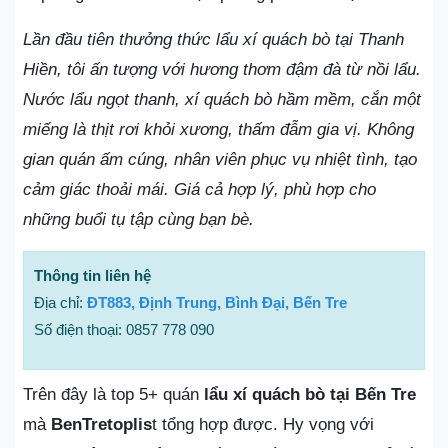
Lần đầu tiên thưởng thức lẩu xí quách bò tại Thanh
Hiền, tôi ấn tượng với hương thơm đậm đà từ nồi lẩu.
Nước lẩu ngọt thanh, xí quách bò hầm mềm, cắn một
miếng là thịt rơi khỏi xương, thấm đẫm gia vị. Không
gian quán ấm cúng, nhân viên phục vụ nhiệt tình, tạo
cảm giác thoải mái. Giá cả hợp lý, phù hợp cho
những buổi tụ tập cùng bạn bè.
Thông tin liên hệ
Địa chỉ:
ĐT883, Định Trung, Bình Đại, Bến Tre
Số điện thoại: 0857 778 090
Trên đây là top 5+ quán
lẩu xí quách bò tại Bến Tre
mà
BenTretoplis
t tổng hợp được. Hy vọng với