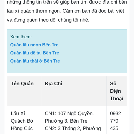
những thông tin trên sẽ giúp bạn tìm được địa chỉ bán
lẩu xí quách thơm ngon. Cảm ơn bạn đã đọc bài viết
và đừng quên theo dõi chúng tôi nhé.
Xem thêm:
Quán lẩu ngon Bến Tre
Quán lẩu dê tại Bến Tre
Quán lẩu thái ở Bến Tre
Tên Quán
Địa Chỉ
Số
Điện
Thoại
Lẩu Xí
CN1: 107 Ngô Quyền,
0932
Quách Bò
Phường 3, Bến Tre
770
Hồng Cúc
CN2: 3 Tháng 2, Phường
435