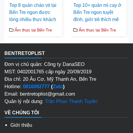
Top 8 quán cháo vịt tại
Top 10+ quán mì cay ở
Bến Tre ngon được
Bến Tre ngon tuyệt
lòng nhiều thực khách
đỉnh, giới trẻ thích mê
Ẩm thực tại Bến Tre
Ẩm thực tại Bến Tre
BENTRETOPLIST
Đơn vị chủ quản: Công ty DanaSEO
MST: 0402001765 cấp ngày 20/09/2019
Địa chỉ: 20 Âu Cơ, Mỹ Thạnh An, Bến Tre
Hotline:
0816092777
(
Zalo
)
Email: bentretoplist@gmail.com
Quản lý nội dung:
Trần Phan Thanh Tuyền
VỀ CHÚNG TÔI
Giới thiệu