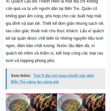
Xí Quách Lẩu Bò Thanh Hiền là một địa chỉ không
còn quá xa lạ với người dân tại Bến Tre. Quán có
không gian ấm cúng, phù hợp cho các buổi họp mặt
gia đình và bạn bè. Thiết kế đơn giản nhưng sạch sẽ,
tạo cảm giác thoải mái cho thực khách. Lẩu xí quách
bò tại quán được chế biến từ những nguyên liệu tươi
ngon, đảm bảo chất lượng. Nước lẩu đậm đà, xí
quách bò mềm và thấm vị, kết hợp cùng các loại rau
tươi và topping phong phú.
Xem thêm:
Top 5 địa chỉ mua chuối sấy dẻo
Bến Tre càng ăn càng mê