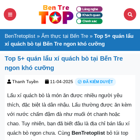
BenTretoplist
»
Ẩm thực tại Bến Tre
»
Top 5+ quán lẩu
xí quách bò tại Bến Tre ngon khó cưỡng
Top 5+ quán lẩu xí quách bò tại Bến Tre
ngon khó cưỡng
Thanh Tuyền
11-04-2025
ĐÃ KIỂM DUYỆT
Lẩu xí quách bò là món ăn được nhiều người yêu
thích, đặc biệt là dân nhậu. Lẩu thường được ăn kèm
với nước chấm đậm đà như muối ớt chanh hoặc
chao. Tuy nhiên, bạn đã biết đâu là địa chỉ bán lẩu xí
quách bò ngon chưa. Cùng
BenTretoplist
bỏ túi top