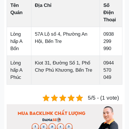
Tên
Địa Chỉ
Số
Quán
Điện
Thoại
Lòng
57A Lộ số 4, Phường An
0938
hấp A
Hội, Bến Tre
299
Bốn
990
Lòng
Kiot 31, Đường Số 1, Phố
0944
hấp A
Chợ Phú Khương, Bến Tre
570
Phúc
049
5/5 - (1 vote)