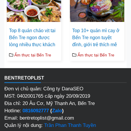
Top 8 quán cháo vịt tại
Top 10+ quán mì cay ở
Bến Tre ngon được
Bến Tre ngon tuyệt
lòng nhiều thực khách
đỉnh, giới trẻ thích mê
Ẩm thực tại Bến Tre
Ẩm thực tại Bến Tre
BENTRETOPLIST
Đơn vị chủ quản: Công ty DanaSEO
MST: 0402001765 cấp ngày 20/09/2019
Địa chỉ: 20 Âu Cơ, Mỹ Thạnh An, Bến Tre
Hotline:
0816092777
(
Zalo
)
Email: bentretoplist@gmail.com
Quản lý nội dung:
Trần Phan Thanh Tuyền