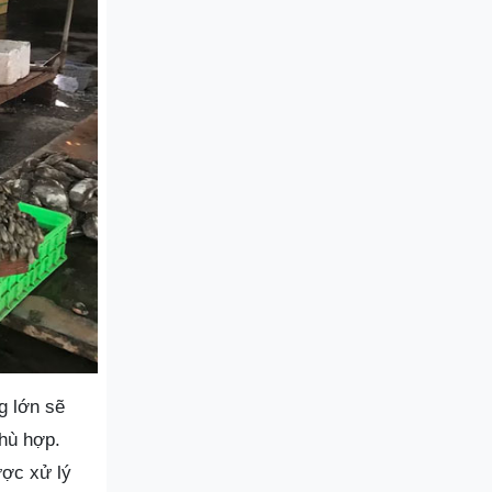
g lớn sẽ
phù hợp.
ược xử lý