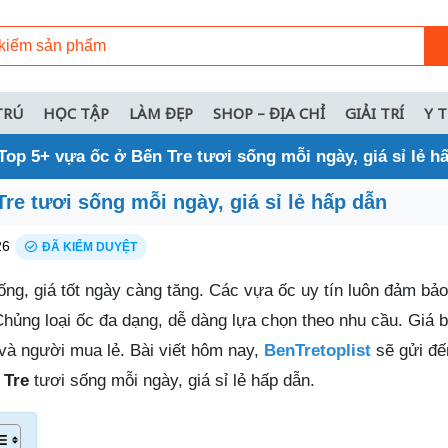
TRÚ
HỌC TẬP
LÀM ĐẸP
SHOP – ĐỊA CHỈ
GIẢI TRÍ
Y 
Top 5+ vựa ốc ở Bến Tre tươi sống mỗi ngày, giá sỉ lẻ h
re tươi sống mỗi ngày, giá sỉ lẻ hấp dẫn
26
ĐÃ KIỂM DUYỆT
ống, giá tốt ngày càng tăng. Các vựa ốc uy tín luôn đảm bả
ủng loại ốc đa dạng, dễ dàng lựa chọn theo nhu cầu. Giá bá
 và người mua lẻ. Bài viết hôm nay,
BenTretoplist
sẽ gửi đế
 Tre
tươi sống mỗi ngày, giá sỉ lẻ hấp dẫn.