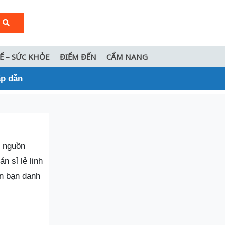
TẾ – SỨC KHỎE
ĐIỂM ĐẾN
CẨM NANG
ấp dẫn
o nguồn
n sỉ lẻ linh
n bạn danh