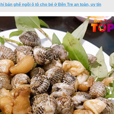
chỉ bán ghế ngồi ô tô cho bé ở Bến Tre an toàn, uy tín