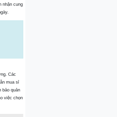
òn nhận cung
ngày.
ợng. Các
lẫn mua sỉ
h bảo quản
ho việc chọn