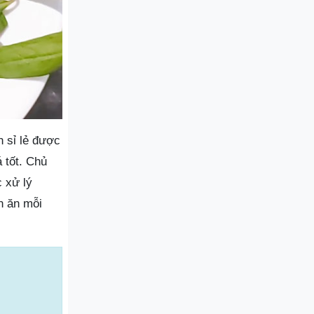
 sỉ lẻ được
 tốt. Chủ
 xử lý
n ăn mỗi