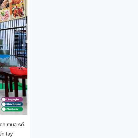
ách mua số
ến tay