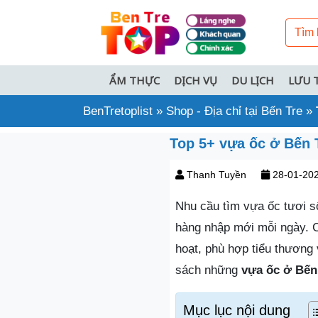
ẨM THỰC
DỊCH VỤ
DU LỊCH
LƯU 
BenTretoplist
»
Shop - Địa chỉ tại Bến Tre
»
Top 5+ vựa ốc ở Bến T
Thanh Tuyền
28-01-20
Nhu cầu tìm vựa ốc tươi s
hàng nhập mới mỗi ngày. Ch
hoạt, phù hợp tiểu thương
sách những
vựa ốc ở Bến
Mục lục nội dung