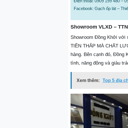
Điện thoại: 0909 199 480 – 
Facebook: Gạch ốp lát – Thiế
Showroom VLXD – TTN
Showroom Đồng Khởi với
TIỀN THẤP MÀ CHẤT LƯỢN
hàng. Bên cạnh đó, Đồng K
tình, năng động và giàu t
Xem thêm:
Top 5 địa c