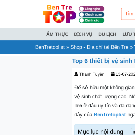
ẨM THỰC
DỊCH VỤ
DU LỊCH
LƯU 
BenTretoplist
»
Shop - Địa chỉ tại Bến Tre
»
Top 6 thiết bị vệ sin
Thanh Tuyền
13-07-20
Để sở hữu một không gian 
vệ sinh chất lượng cao. N
Tre
ở đâu uy tín và đa dạn
đây của
BenTretoplist
nga
Mục lục nội dung