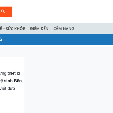
TẾ – SỨC KHỎE
ĐIỂM ĐẾN
CẨM NANG
ã
ng thiết bị
vệ sinh Bến
viết dưới