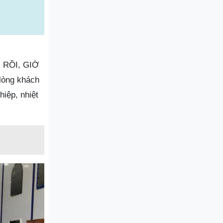
 RỒI, GIỜ
lòng khách
iệp, nhiệt