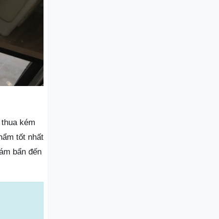
ề thua kém
hẩm tốt nhất
bám bẩn đến