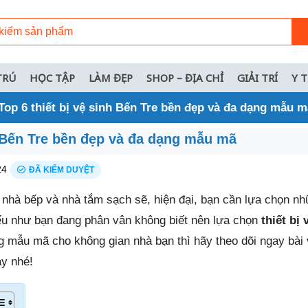
TRÚ
HỌC TẬP
LÀM ĐẸP
SHOP – ĐỊA CHỈ
GIẢI TRÍ
Y 
Top 6 thiết bị vệ sinh Bến Tre bền đẹp và đa dạng mẫu m
h Bến Tre bền đẹp và đa dạng mẫu mã
24
ĐÃ KIỂM DUYỆT
nhà bếp và nhà tắm sạch sẽ, hiện đại, bạn cần lựa chọn nhữ
ếu như bạn đang phân vân không biết nên lựa chọn
thiết bị 
g mẫu mã cho không gian nhà bạn thì hãy theo dõi ngay bài 
y nhé!