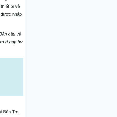
thiết bị vệ
u được nhập
 Bàn cầu và
rò rỉ hay hư
ại Bến Tre.