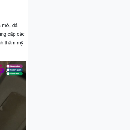
á mờ, đá
ung cấp các
ính thẩm mỹ
.