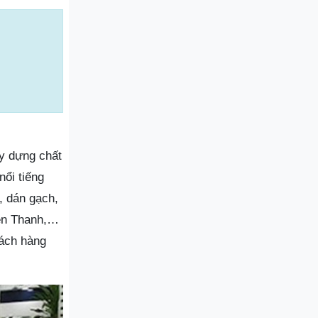
y dựng chất
ổi tiếng
, dán gạch,
iên Thanh,…
hách hàng