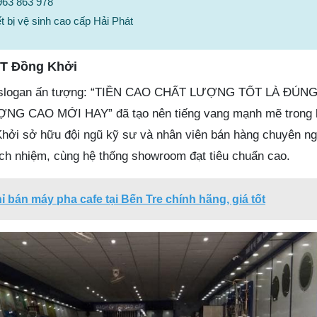
0963 863 978
t bị vệ sinh cao cấp Hải Phát
T Đồng Khởi
 slogan ấn tượng: “TIỀN CAO CHẤT LƯỢNG TỐT LÀ ĐÚNG
G CAO MỚI HAY” đã tạo nên tiếng vang mạnh mẽ trong 
hởi sở hữu đội ngũ kỹ sư và nhân viên bán hàng chuyên ngh
rách nhiệm, cùng hệ thống showroom đạt tiêu chuẩn cao.
hỉ bán máy pha cafe tại Bến Tre chính hãng, giá tốt